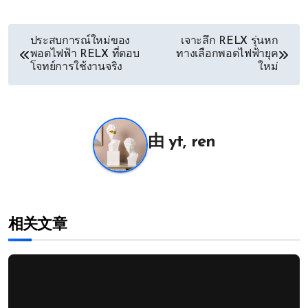
文
ประสบการณ์ใหม่ของ
เจาะลึก RELX รุ่นหก
พอตไฟฟ้า RELX ที่ตอบ
ทางเลือกพอตไฟฟ้ายุค
章
โจทย์การใช้งานจริง
ใหม่
导
航
由
yt, ren
相关文章