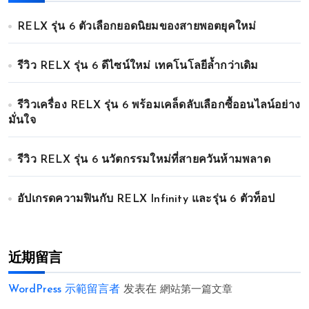
RELX รุ่น 6 ตัวเลือกยอดนิยมของสายพอตยุคใหม่
รีวิว RELX รุ่น 6 ดีไซน์ใหม่ เทคโนโลยีล้ำกว่าเดิม
รีวิวเครื่อง RELX รุ่น 6 พร้อมเคล็ดลับเลือกซื้ออนไลน์อย่าง
มั่นใจ
รีวิว RELX รุ่น 6 นวัตกรรมใหม่ที่สายควันห้ามพลาด
อัปเกรดความฟินกับ RELX Infinity และรุ่น 6 ตัวท็อป
近期留言
WordPress 示範留言者
发表在
網站第一篇文章