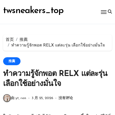
跳
转
twsneakers_top
到
内
容
首页
推薦
ทำความรู้จักพอต RELX แต่ละรุ่น เลือกใช้อย่างมั่นใจ
推薦
ทำความรู้จักพอต RELX แต่ละรุ่น
เลือกใช้อย่างมั่นใจ
由 yt, ren
3 月 25, 2026
没有评论