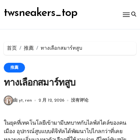
跳
转
twsneakers_top
到
内
容
首页
推薦
ทางเลือกสมาร์ทสูบ
推薦
ทางเลือกสมาร์ทสูบ
由 yt, ren
2 月 12, 2026
没有评论
ในยุคที่เทคโนโลยีเข้ามามีบทบาทกับไลฟ์สไตล์ของคน
เมือง อุปกรณ์สูบแบบดิจิทัลได้พัฒนาไปไกลกว่าที่เคย