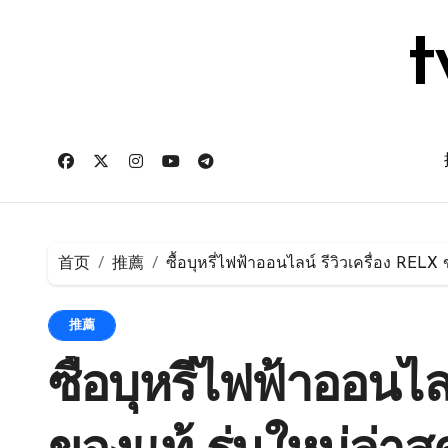
跳
转
t
到
内
容
首页
推薦
ซื้อบุหรี่ไฟฟ้าออนไลน์ รีวิวเครื่อง RELX 
推薦
ซื้อบุหรี่ไฟฟ้าออนไล