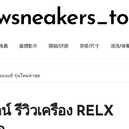
wsneakers_t
推薦
媒體影片
開箱/評測
穿搭/尺寸
清洗/保
ของแท้ รุ่นใหม่ล่าสุด
น์ รีวิวเครื่อง RELX