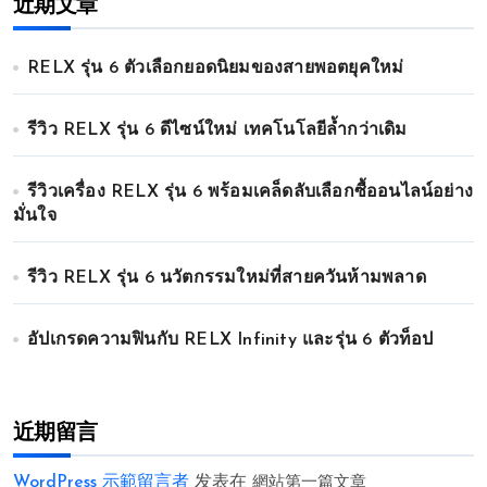
近期文章
RELX รุ่น 6 ตัวเลือกยอดนิยมของสายพอตยุคใหม่
รีวิว RELX รุ่น 6 ดีไซน์ใหม่ เทคโนโลยีล้ำกว่าเดิม
รีวิวเครื่อง RELX รุ่น 6 พร้อมเคล็ดลับเลือกซื้ออนไลน์อย่าง
มั่นใจ
รีวิว RELX รุ่น 6 นวัตกรรมใหม่ที่สายควันห้ามพลาด
อัปเกรดความฟินกับ RELX Infinity และรุ่น 6 ตัวท็อป
近期留言
WordPress 示範留言者
发表在
網站第一篇文章