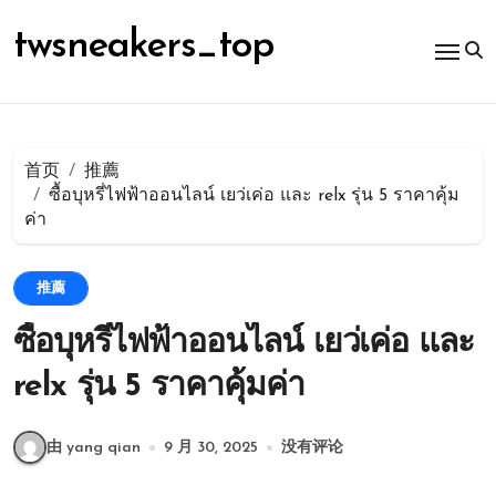
跳
转
twsneakers_top
到
内
容
首页
推薦
ซื้อบุหรี่ไฟฟ้าออนไลน์ เยว่เค่อ และ relx รุ่น 5 ราคาคุ้ม
ค่า
推薦
ซื้อบุหรี่ไฟฟ้าออนไลน์ เยว่เค่อ และ
relx รุ่น 5 ราคาคุ้มค่า
由 yang qian
9 月 30, 2025
没有评论