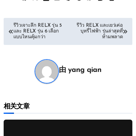
文
รีวิวเจาะลึก RELX รุ่น 5
รีวิว RELX และเยว่เค่อ
และ RELX รุ่น 6 เลือก
บุหรี่ไฟฟ้า รุ่นล่าสุดที่
章
แบบไหนคุ้มกว่า
ห้ามพลาด
导
航
由
yang qian
相关文章