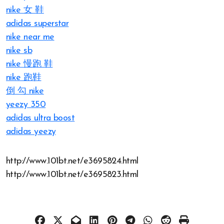
nike 女 鞋
adidas superstar
nike near me
nike sb
nike 慢跑 鞋
nike 跑鞋
倒 勾 nike
yeezy 350
adidas ultra boost
adidas yeezy
http://www.101bt.net/e3695824.html
http://www.101bt.net/e3695823.html