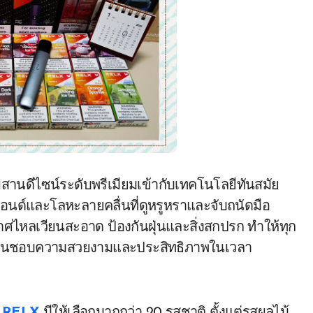
ี่ผสานดีไซน์ระดับพรีเมียมเข้ากับเทคโนโลยีทันสมัย
ไฮเอนด์และโลหะลายคลื่นที่ดูหรูหราและจับถนัดมือ
กาศไหลเวียนสะอาด ป้องกันฝุ่นและสิ่งสกปรก ทำให้ทุก
ี่ชื่นชอบความสวยงามและประสิทธิภาพในเวลา