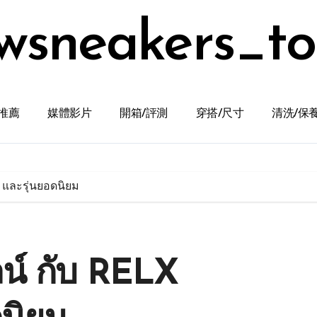
wsneakers_t
推薦
媒體影片
開箱/評測
穿搭/尺寸
清洗/保
n และรุ่นยอดนิยม
ลน์ กับ RELX