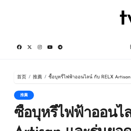
跳
转
t
到
内
容
首页
推薦
ซื้อบุหรี่ไฟฟ้าออนไลน์ กับ RELX Artisa
推薦
ซื้อบุหรี่ไฟฟ้าออนไ