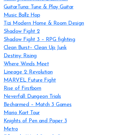
GuitarTuna: Tune & Play Guitar
Music Ballz Hop
Tizi Modern Home & Room Design
Shadow Fight 2
Shadow Fight 3 – RPG fighting
Clean Burst– Clean Up Junk
Destiny: Rising
Where Winds Meet
Lineage 2: Revolution
MARVEL Future Fight
Rise of Firstborn
Neverfall: Dungeon Trials
Becharmed – Match 3 Games
Mario Kart Tour
Knights of Pen and Paper 3
Metro