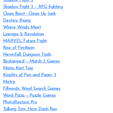
Shadow Fight 2
Shadow Fight 3 – RPG fighting
Clean Burst– Clean Up Junk
Destiny: Rising
Where Winds Meet
Lineage 2: Revolution
MARVEL Future Fight
Rise of Firstborn
Neverfall: Dungeon Trials
Becharmed – Match 3 Games
Mario Kart Tour
Knights of Pen and Paper 3
Metro
Fillwords: Word Search Games
Word Pizza – Puzzle Games
PhotoRestore Pro
Talking Tom: Hero Dash Run