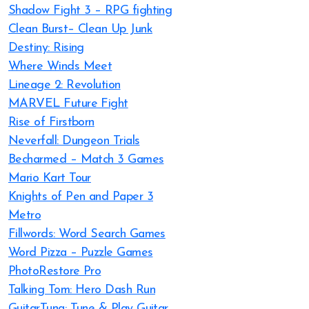
Shadow Fight 3 – RPG fighting
Clean Burst– Clean Up Junk
Destiny: Rising
Where Winds Meet
Lineage 2: Revolution
MARVEL Future Fight
Rise of Firstborn
Neverfall: Dungeon Trials
Becharmed – Match 3 Games
Mario Kart Tour
Knights of Pen and Paper 3
Metro
Fillwords: Word Search Games
Word Pizza – Puzzle Games
PhotoRestore Pro
Talking Tom: Hero Dash Run
GuitarTuna: Tune & Play Guitar