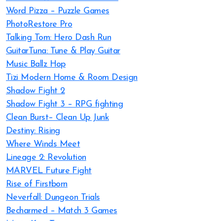
Word Pizza – Puzzle Games
PhotoRestore Pro
Talking Tom: Hero Dash Run
GuitarTuna: Tune & Play Guitar
Music Ballz Hop
Tizi Modern Home & Room Design
Shadow Fight 2
Shadow Fight 3 – RPG fighting
Clean Burst– Clean Up Junk
Destiny: Rising
Where Winds Meet
Lineage 2: Revolution
MARVEL Future Fight
Rise of Firstborn
Neverfall: Dungeon Trials
Becharmed – Match 3 Games