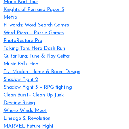
Mario Kart Tour
Knights of Pen and Paper 3
Metro
Fillwords: Word Search Games
Word Pizza – Puzzle Games
PhotoRestore Pro
Talking Tom: Hero Dash Run
GuitarTuna: Tune & Play Guitar
Music Ballz Hop
Tizi Modern Home & Room Design
Shadow Fight 2
Shadow Fight 3 – RPG fighting
Clean Burst– Clean Up Junk
Destiny: Rising
Where Winds Meet
Lineage 2: Revolution
MARVEL Future Fight