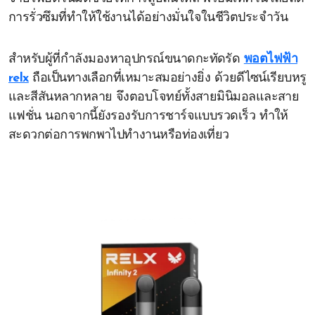
การรั่วซึมที่ทำให้ใช้งานได้อย่างมั่นใจในชีวิตประจำวัน
สำหรับผู้ที่กำลังมองหาอุปกรณ์ขนาดกะทัดรัด
พอตไฟฟ้า
relx
ถือเป็นทางเลือกที่เหมาะสมอย่างยิ่ง ด้วยดีไซน์เรียบหรู
และสีสันหลากหลาย จึงตอบโจทย์ทั้งสายมินิมอลและสาย
แฟชั่น นอกจากนี้ยังรองรับการชาร์จแบบรวดเร็ว ทำให้
สะดวกต่อการพกพาไปทำงานหรือท่องเที่ยว