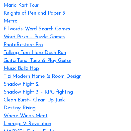
Mario Kart Tour
Knights of Pen and Paper 3
Metro
Fillwords: Word Search Games
Word Pizza – Puzzle Games
PhotoRestore Pro
Talking Tom: Hero Dash Run
GuitarTuna: Tune & Play Guitar
Music Ballz Hop
Tizi Modern Home & Room Design
Shadow Fight 2
Shadow Fight 3 – RPG fighting
Clean Burst– Clean Up Junk
Destiny: Rising
Where Winds Meet
Lineage 2: Revolution