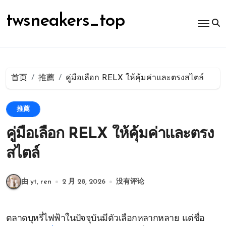
跳
转
twsneakers_top
到
内
容
首页
推薦
คู่มือเลือก RELX ให้คุ้มค่าและตรงสไตล์
推薦
คู่มือเลือก RELX ให้คุ้มค่าและตรง
สไตล์
由 yt, ren
2 月 28, 2026
没有评论
ตลาดบุหรี่ไฟฟ้าในปัจจุบันมีตัวเลือกหลากหลาย แต่ชื่อ