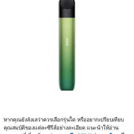
หากคุณยังลังเลว่าควรเลือกรุ่นใด หรืออยากเปรียบเทียบ
คุณสมบัติของแต่ละซีรีส์อย่างละเอียด แนะนำให้อ่าน