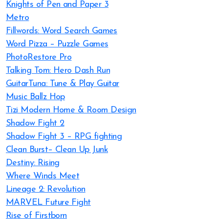
Knights of Pen and Paper 3
Metro
Fillwords: Word Search Games
Word Pizza – Puzzle Games
PhotoRestore Pro
Talking Tom: Hero Dash Run
GuitarTuna: Tune & Play Guitar
Music Ballz Hop
Tizi Modern Home & Room Design
Shadow Fight 2
Shadow Fight 3 – RPG fighting
Clean Burst– Clean Up Junk
Destiny: Rising
Where Winds Meet
Lineage 2: Revolution
MARVEL Future Fight
Rise of Firstborn