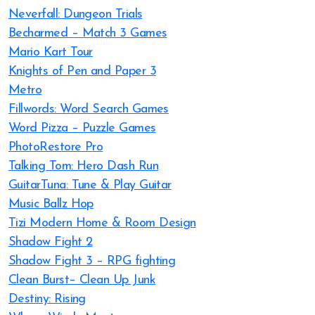
Neverfall: Dungeon Trials
Becharmed – Match 3 Games
Mario Kart Tour
Knights of Pen and Paper 3
Metro
Fillwords: Word Search Games
Word Pizza – Puzzle Games
PhotoRestore Pro
Talking Tom: Hero Dash Run
GuitarTuna: Tune & Play Guitar
Music Ballz Hop
Tizi Modern Home & Room Design
Shadow Fight 2
Shadow Fight 3 – RPG fighting
Clean Burst– Clean Up Junk
Destiny: Rising