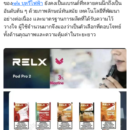
ของ
relx บุหรี่ไฟฟ้า
ยังคงเป็นแบรนด์ที่หลายคนนึกถึงเป็น
อันดับต้น ๆ ด้วยภาพลักษณ์ทันสมัย เทคโนโลยีที่พัฒนา
อย่างต่อเนื่อง และมาตรฐานการผลิตที่ได้รับความไว้
วางใจ ผู้ใช้จำนวนมากจึงมองว่าเป็นตัวเลือกที่ตอบโจทย์
ทั้งด้านคุณภาพและความคุ้มค่าในระยะยาว