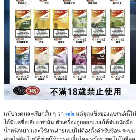
แม้บางคนจะเรียกสั้น ๆ ว่า
relx
แต่จุดแข็งของแบรนด์นี้ไม่
ได้มีแค่ชื่อเสียงเท่านั้น ตัวเครื่องถูกออกแบบให้จับถนัดมือ
น้ำหนักเบา และใช้งานง่ายแบบไม่ต้องตั้งค่าซับซ้อน ระบบ
จ่ายไฟอัตโนมัติช่วยให้การสูบลื่นไหล พร้อมเทคโนโลยีลด