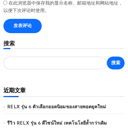
在此浏览器中保存我的显示名称、邮箱地址和网站地址，
以便下次评论时使用。
搜索
搜索
近期文章
RELX รุ่น 6 ตัวเลือกยอดนิยมของสายพอตยุคใหม่
รีวิว RELX รุ่น 6 ดีไซน์ใหม่ เทคโนโลยีล้ำกว่าเดิม