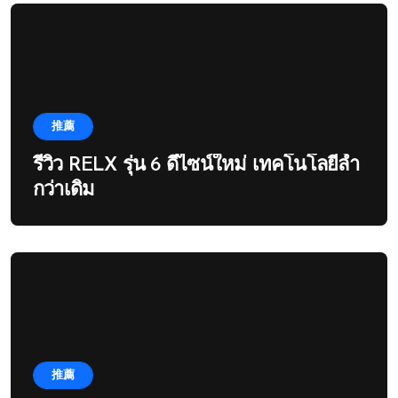
推薦
รีวิว RELX รุ่น 6 ดีไซน์ใหม่ เทคโนโลยีล้ำ
กว่าเดิม
推薦