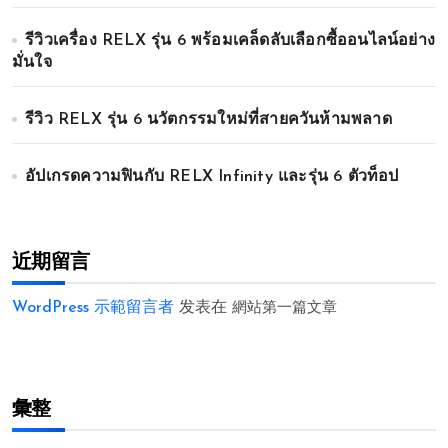
รีวิวเครื่อง RELX รุ่น 6 พร้อมเคล็ดลับเลือกซื้ออนไลน์อย่าง
มั่นใจ
รีวิว RELX รุ่น 6 นวัตกรรมใหม่ที่สายควันห้ามพลาด
อัปเกรดความฟินกับ RELX Infinity และรุ่น 6 ตัวท็อป
近期留言
WordPress 示範留言者
发表在
網站第一篇文章
彙整