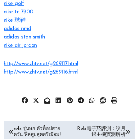
nike golf
nike tc 7900
nike 球鞋
adidas nmd
adidas stan smith
nike air jordan
http://www.zhtv.net/g269117.html
http://www.zhtv.net/g269116.html
文
relx รุ่นหก ตัวท็อปสาย
Relx電子菸評測：皎月
ควัน ฟีลสูบสุดพรีเมียม!
銀主機實測解析