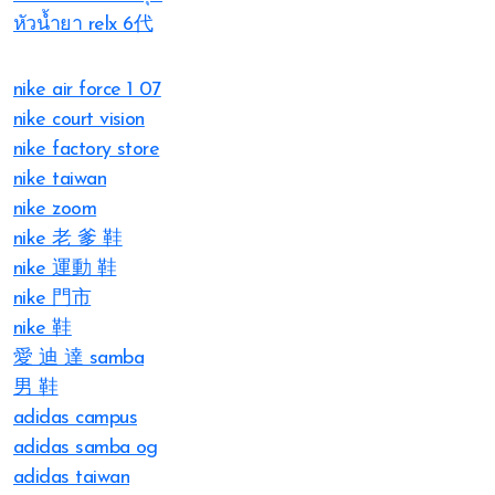
หัวน้ำยา relx 6代
nike air force 1 07
nike court vision
nike factory store
nike taiwan
nike zoom
nike 老 爹 鞋
nike 運動 鞋
nike 門市
nike 鞋
愛 迪 達 samba
男 鞋
adidas campus
adidas samba og
adidas taiwan