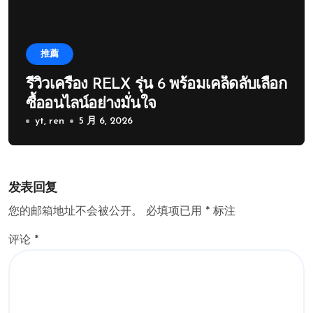
推薦
รีวิวเครื่อง RELX รุ่น 6 พร้อมเคล็ดลับเลือก
ซื้ออนไลน์อย่างมั่นใจ
yt, ren
5 月 6, 2026
发表回复
您的邮箱地址不会被公开。
必填项已用
*
标注
评论
*