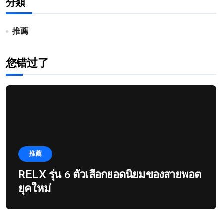
分類
推薦
您错过了
推薦
RELX รุ่น 6 ตัวเลือกยอดนิยมของสายพอต
ยุคใหม่