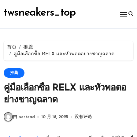
跳
转
twsneakers_top
到
内
容
首页
推薦
คู่มือเลือกซื้อ RELX และหัวพอตอย่างชาญฉลาด
推薦
คู่มือเลือกซื้อ RELX และหัวพอตอ
ย่างชาญฉลาด
由 pertend
10 月 18, 2025
没有评论