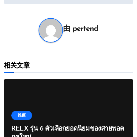
章
导
航
由
pertend
相关文章
推薦
RELX รุ่น 6 ตัวเลือกยอดนิยมของสายพอต