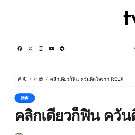
跳
转
t
到
内
容
首页
推薦
คลิกเดียวก็ฟิน ควันดีลใจจาก RELX
推薦
คลิกเดียวก็ฟิน คว