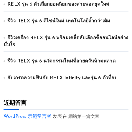
RELX รุ่น 6 ตัวเลือกยอดนิยมของสายพอตยุคใหม่
รีวิว RELX รุ่น 6 ดีไซน์ใหม่ เทคโนโลยีล้ำกว่าเดิม
รีวิวเครื่อง RELX รุ่น 6 พร้อมเคล็ดลับเลือกซื้ออนไลน์อย่าง
มั่นใจ
รีวิว RELX รุ่น 6 นวัตกรรมใหม่ที่สายควันห้ามพลาด
อัปเกรดความฟินกับ RELX Infinity และรุ่น 6 ตัวท็อป
近期留言
WordPress 示範留言者
发表在
網站第一篇文章