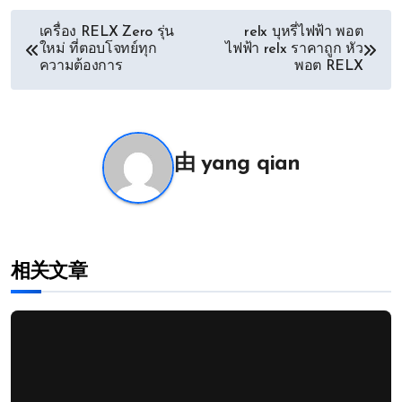
文
เครื่อง RELX Zero รุ่น
relx บุหรี่ไฟฟ้า พอต
ใหม่ ที่ตอบโจทย์ทุก
ไฟฟ้า relx ราคาถูก หัว
章
ความต้องการ
พอต RELX
导
航
由
yang qian
相关文章