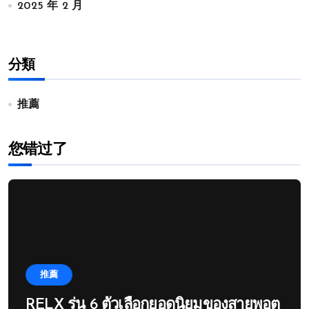
2025 年 2 月
分類
推薦
您错过了
推薦
RELX รุ่น 6 ตัวเลือกยอดนิยมของสายพอต