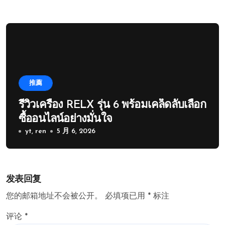
推薦
รีวิวเครื่อง RELX รุ่น 6 พร้อมเคล็ดลับเลือก
ซื้ออนไลน์อย่างมั่นใจ
yt, ren
5 月 6, 2026
发表回复
您的邮箱地址不会被公开。
必填项已用
*
标注
评论
*