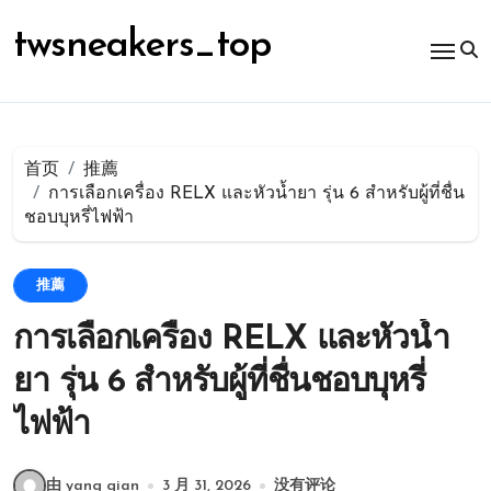
跳
转
twsneakers_top
到
内
容
首页
推薦
การเลือกเครื่อง RELX และหัวน้ำยา รุ่น 6 สำหรับผู้ที่ชื่น
ชอบบุหรี่ไฟฟ้า
推薦
การเลือกเครื่อง RELX และหัวน้ำ
ยา รุ่น 6 สำหรับผู้ที่ชื่นชอบบุหรี่
ไฟฟ้า
由 yang qian
3 月 31, 2026
没有评论