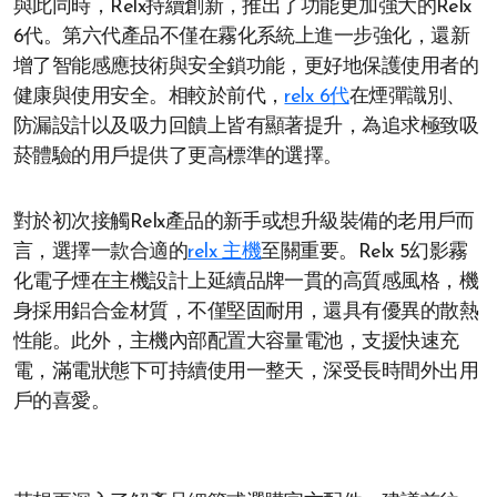
與此同時，Relx持續創新，推出了功能更加強大的Relx
6代。第六代產品不僅在霧化系統上進一步強化，還新
增了智能感應技術與安全鎖功能，更好地保護使用者的
健康與使用安全。相較於前代，
relx 6代
在煙彈識別、
防漏設計以及吸力回饋上皆有顯著提升，為追求極致吸
菸體驗的用戶提供了更高標準的選擇。
對於初次接觸Relx產品的新手或想升級裝備的老用戶而
言，選擇一款合適的
relx 主機
至關重要。Relx 5幻影霧
化電子煙在主機設計上延續品牌一貫的高質感風格，機
身採用鋁合金材質，不僅堅固耐用，還具有優異的散熱
性能。此外，主機內部配置大容量電池，支援快速充
電，滿電狀態下可持續使用一整天，深受長時間外出用
戶的喜愛。