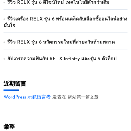
รีวิว RELX รุ่น 6 ดีไซน์ใหม่ เทคโนโลยีล้ำกว่าเดิม
รีวิวเครื่อง RELX รุ่น 6 พร้อมเคล็ดลับเลือกซื้ออนไลน์อย่าง
มั่นใจ
รีวิว RELX รุ่น 6 นวัตกรรมใหม่ที่สายควันห้ามพลาด
อัปเกรดความฟินกับ RELX Infinity และรุ่น 6 ตัวท็อป
近期留言
WordPress 示範留言者
发表在
網站第一篇文章
彙整