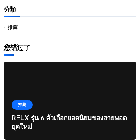
分類
推薦
您错过了
推薦
RELX รุ่น 6 ตัวเลือกยอดนิยมของสายพอต
ยุคใหม่