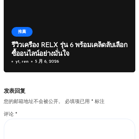
推薦
รีวิวเครื่อง RELX รุ่น 6 พร้อมเคล็ดลับเลือก
ซื้ออนไลน์อย่างมั่นใจ
yt, ren
5 月 6, 2026
发表回复
您的邮箱地址不会被公开。
必填项已用
*
标注
评论
*