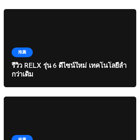
推薦
รีวิว RELX รุ่น 6 ดีไซน์ใหม่ เทคโนโลยีล้ำ
กว่าเดิม
推薦