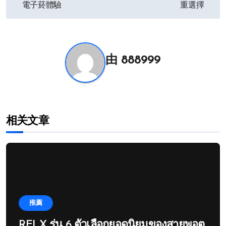
章
電子菸體驗
重選擇
导
航
由
888999
相关文章
推薦
RELX รุ่น 6 ตัวเลือกยอดนิยมของสายพอต