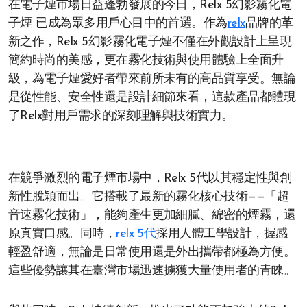
在電子煙市場日益蓬勃發展的今日，Relx 5幻影霧化電
子煙 已成為眾多用戶心目中的首選。作為
relx
品牌的革
新之作，Relx 5幻影霧化電子煙不僅在外觀設計上呈現
簡約時尚的美感，更在霧化技術與使用體驗上全面升
級，為電子煙愛好者帶來前所未有的高品質享受。無論
是從性能、安全性還是設計細節來看，這款產品都體現
了Relx對用戶需求的深刻理解與技術實力。
在競爭激烈的電子煙市場中，Relx 5代以其穩定性與創
新性脫穎而出。它搭載了最新的霧化核心技術——「超
音速霧化技術」，能夠產生更加細膩、綿密的煙霧，還
原真實口感。同時，
relx 5代
採用人體工學設計，握感
輕盈舒適，無論是日常使用還是外出攜帶都極為方便。
這些優勢讓其在臺灣市場迅速擄獲大量使用者的青睞。