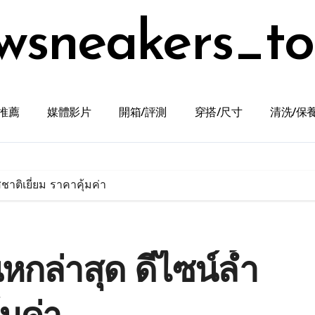
wsneakers_t
推薦
媒體影片
開箱/評測
穿搭/尺寸
清洗/保
ชาติเยี่ยม ราคาคุ้มค่า
นหกล่าสุด ดีไซน์ล้ำ