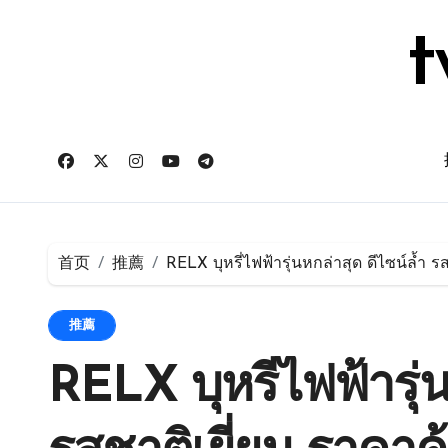
跳
转
t
到
内
容
首页
推薦
RELX บุหรี่ไฟฟ้ารุ่นหกล่าสุด ดีไซน์ล้ำ รส
推薦
RELX บุหรี่ไฟฟ้ารุ่