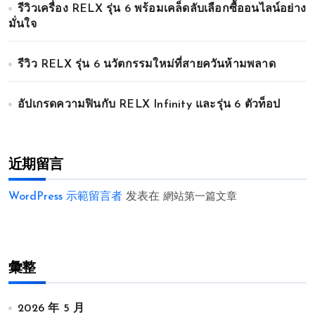
รีวิวเครื่อง RELX รุ่น 6 พร้อมเคล็ดลับเลือกซื้ออนไลน์อย่าง
มั่นใจ
รีวิว RELX รุ่น 6 นวัตกรรมใหม่ที่สายควันห้ามพลาด
อัปเกรดความฟินกับ RELX Infinity และรุ่น 6 ตัวท็อป
近期留言
WordPress 示範留言者
发表在
網站第一篇文章
彙整
2026 年 5 月