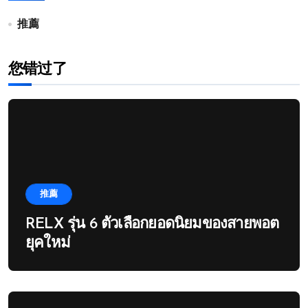
推薦
您错过了
推薦
RELX รุ่น 6 ตัวเลือกยอดนิยมของสายพอต
ยุคใหม่