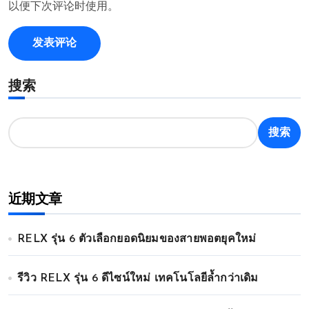
以便下次评论时使用。
搜索
搜索
近期文章
RELX รุ่น 6 ตัวเลือกยอดนิยมของสายพอตยุคใหม่
รีวิว RELX รุ่น 6 ดีไซน์ใหม่ เทคโนโลยีล้ำกว่าเดิม