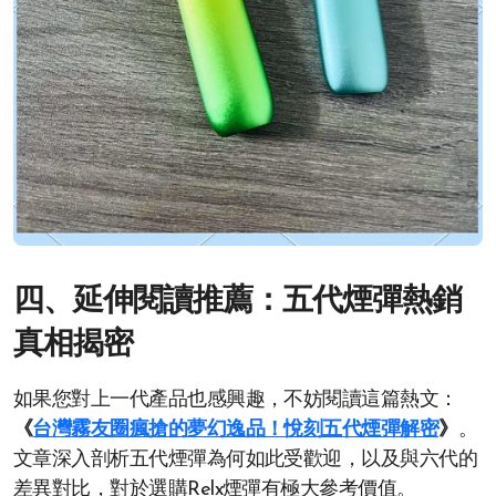
四、延伸閱讀推薦：五代煙彈熱銷
真相揭密
如果您對上一代產品也感興趣，不妨閱讀這篇熱文：
《
台灣霧友圈瘋搶的夢幻逸品！悅刻五代煙彈解密
》
。
文章深入剖析五代煙彈為何如此受歡迎，以及與六代的
差異對比，對於選購Relx煙彈有極大參考價值。