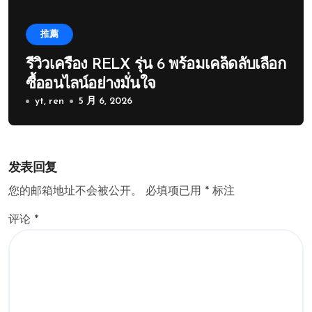
推薦
รีวิวเครื่อง RELX รุ่น 6 พร้อมเคล็ดลับเลือก
ซื้ออนไลน์อย่างมั่นใจ
yt, ren
5 月 6, 2026
发表回复
您的邮箱地址不会被公开。
必填项已用
*
标注
评论
*