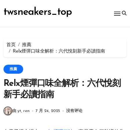
跳
转
twsneakers_top
到
内
容
首页
推薦
Relx煙彈口味全解析：六代悅刻新手必讀指南
推薦
Relx煙彈口味全解析：六代悅刻
新手必讀指南
由 yt, ren
7 月 24, 2025
没有评论