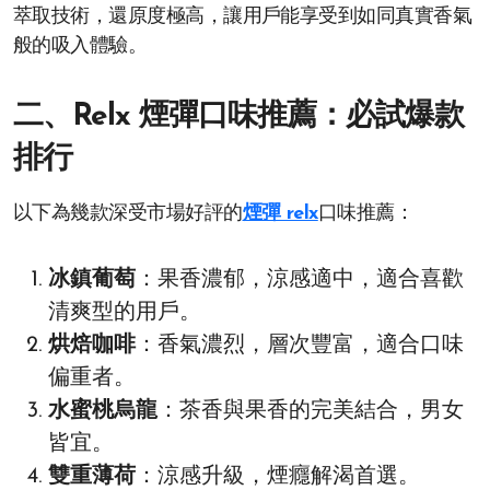
萃取技術，還原度極高，讓用戶能享受到如同真實香氣
般的吸入體驗。
二、Relx 煙彈口味推薦：必試爆款
排行
以下為幾款深受市場好評的
煙彈 relx
口味推薦：
冰鎮葡萄
：果香濃郁，涼感適中，適合喜歡
清爽型的用戶。
烘焙咖啡
：香氣濃烈，層次豐富，適合口味
偏重者。
水蜜桃烏龍
：茶香與果香的完美結合，男女
皆宜。
雙重薄荷
：涼感升級，煙癮解渴首選。