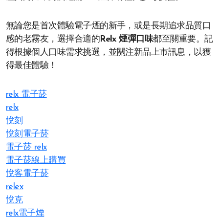
無論您是首次體驗電子煙的新手，或是長期追求品質口
感的老霧友，選擇合適的
Relx 煙彈口味
都至關重要。記
得根據個人口味需求挑選，並關注新品上市訊息，以獲
得最佳體驗！
relx 電子菸
relx
悅刻
悅刻電子菸
電子菸 relx
電子菸線上購買
悅客電子菸
relex
悅克
relx電子煙