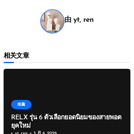
航
由
yt, ren
相关文章
推薦
RELX รุ่น 6 ตัวเลือกยอดนิยมของสายพอต
ยุคใหม่
yt, ren
5 月 6, 2026