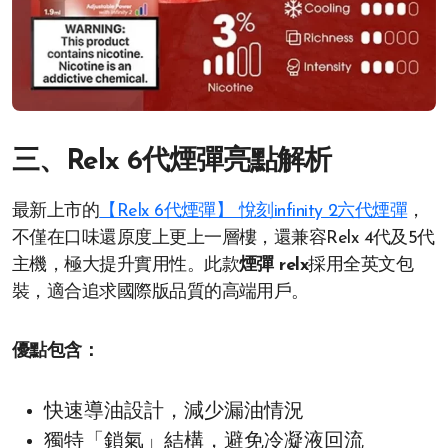
三、Relx 6代煙彈亮點解析
最新上市的
【Relx 6代煙彈】 悅刻infinity 2六代煙彈
，
不僅在口味還原度上更上一層樓，還兼容Relx 4代及5代
主機，極大提升實用性。此款
煙彈 relx
採用全英文包
裝，適合追求國際版品質的高端用戶。
優點包含：
快速導油設計，減少漏油情況
獨特「鎖氣」結構，避免冷凝液回流