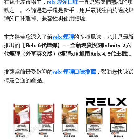
在電子煙市場中，
relx 煙彈口味
一直是霧友們熱議的焦
點之一。不論是老手還是新手，用戶最關注的莫過於煙
彈的口味選擇、兼容性與使用體驗。
本文將帶您深入了解
relx 煙彈
的多種風味，尤其是最新
推出的【
Relx 6代煙彈
】——
全新現貨悅刻Infinity 2六
代煙彈（外單英文版）(煙彈x1)(通用Relx 4, 5代主機)
。
推薦當前最受歡迎的
relx 煙彈口味推薦
，幫助您快速選
擇最合適的產品。