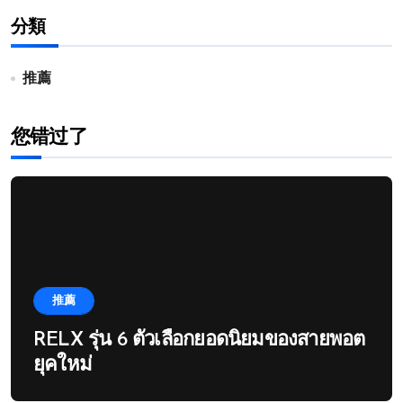
分類
推薦
您错过了
推薦
RELX รุ่น 6 ตัวเลือกยอดนิยมของสายพอต
ยุคใหม่