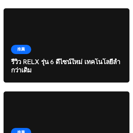
推薦
รีวิว RELX รุ่น 6 ดีไซน์ใหม่ เทคโนโลยีล้ำ
กว่าเดิม
推薦