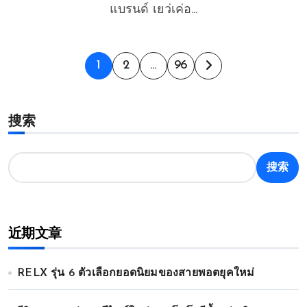
แบรนด์ เยว่เค่อ...
文
1
2
…
96
章
搜索
分
页
搜索
近期文章
RELX รุ่น 6 ตัวเลือกยอดนิยมของสายพอตยุคใหม่