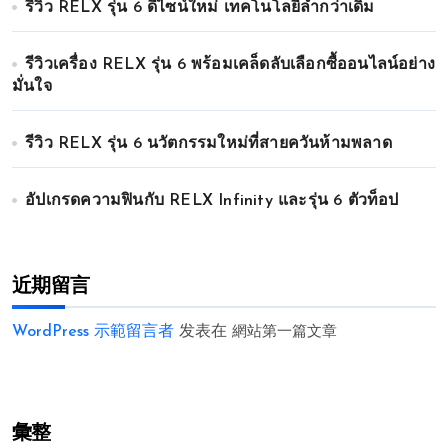
รีวิว RELX รุ่น 6 ดีไซน์ใหม่ เทคโนโลยีล้ำกว่าเดิม
รีวิวเครื่อง RELX รุ่น 6 พร้อมเคล็ดลับเลือกซื้ออนไลน์อย่าง
มั่นใจ
รีวิว RELX รุ่น 6 นวัตกรรมใหม่ที่สายควันห้ามพลาด
อัปเกรดความฟินกับ RELX Infinity และรุ่น 6 ตัวท็อป
近期留言
WordPress 示範留言者
发表在
網站第一篇文章
彙整