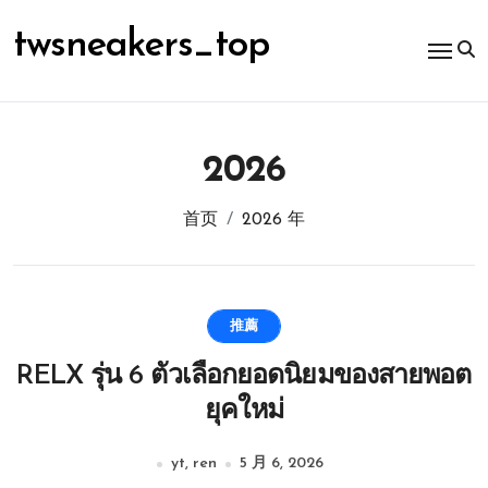
跳
转
twsneakers_top
到
内
容
2026
首页
2026 年
推薦
RELX รุ่น 6 ตัวเลือกยอดนิยมของสายพอต
ยุคใหม่
yt, ren
5 月 6, 2026