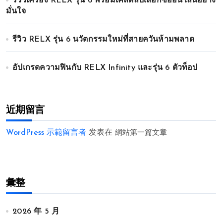
รีวิวเครื่อง RELX รุ่น 6 พร้อมเคล็ดลับเลือกซื้ออนไลน์อย่าง
มั่นใจ
รีวิว RELX รุ่น 6 นวัตกรรมใหม่ที่สายควันห้ามพลาด
อัปเกรดความฟินกับ RELX Infinity และรุ่น 6 ตัวท็อป
近期留言
WordPress 示範留言者
发表在
網站第一篇文章
彙整
2026 年 5 月