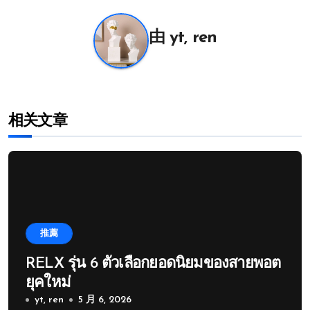
航
由
yt, ren
相关文章
推薦
RELX รุ่น 6 ตัวเลือกยอดนิยมของสายพอต
ยุคใหม่
yt, ren
5 月 6, 2026