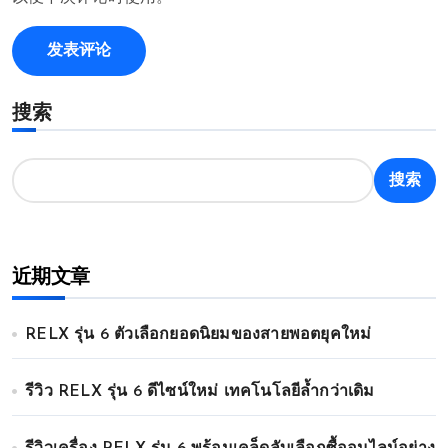
搜索
搜索
近期文章
RELX รุ่น 6 ตัวเลือกยอดนิยมของสายพอตยุคใหม่
รีวิว RELX รุ่น 6 ดีไซน์ใหม่ เทคโนโลยีล้ำกว่าเดิม