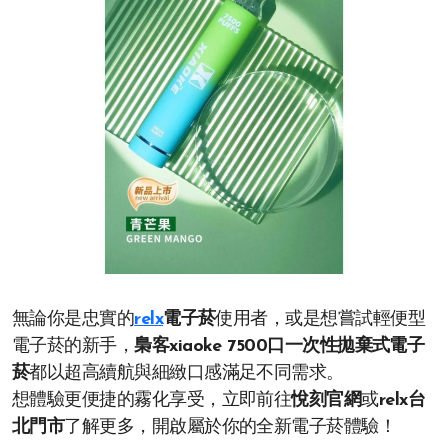
無論你是忠實的
relx
電子菸
使用者，或是想嘗試輕便型
電子菸的新手，
梟客xiaoke 7500口一次性拋棄式電子
菸
都以超高續航與細緻口感滿足不同需求。
想體驗更便捷的霧化享受，立即前往
悅刻官網
或
relx台
北門市
了解更多，開啟屬於你的全新電子菸體驗！