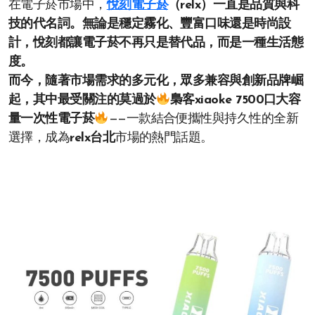
在電子菸市場中，
悅刻電子菸
（relx）一直是品質與科
技的代名詞。無論是穩定霧化、豐富口味還是時尚設
計，悅刻都讓電子菸不再只是替代品，而是一種生活態
度。
而今，隨著市場需求的多元化，眾多兼容與創新品牌崛
起，其中最受關注的莫過於
梟客xiaoke 7500口大容
量一次性電子菸
——一款結合便攜性與持久性的全新
選擇，成為
relx台北
市場的熱門話題。