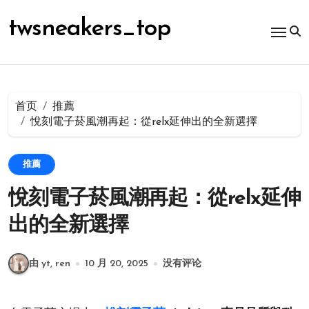
跳
转
twsneakers_top
到
内
容
首页
推薦
悅刻電子菸風潮再起：從relx延伸出的全新選擇
推薦
悅刻電子菸風潮再起：從relx延伸
出的全新選擇
由 yt, ren
10 月 20, 2025
没有评论