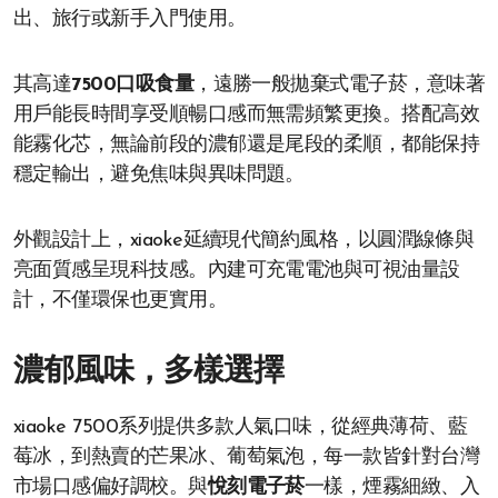
出、旅行或新手入門使用。
其高達
7500口吸食量
，遠勝一般拋棄式電子菸，意味著
用戶能長時間享受順暢口感而無需頻繁更換。搭配高效
能霧化芯，無論前段的濃郁還是尾段的柔順，都能保持
穩定輸出，避免焦味與異味問題。
外觀設計上，xiaoke延續現代簡約風格，以圓潤線條與
亮面質感呈現科技感。內建可充電電池與可視油量設
計，不僅環保也更實用。
濃郁風味，多樣選擇
xiaoke 7500系列提供多款人氣口味，從經典薄荷、藍
莓冰，到熱賣的芒果冰、葡萄氣泡，每一款皆針對台灣
市場口感偏好調校。與
悅刻電子菸
一樣，煙霧細緻、入