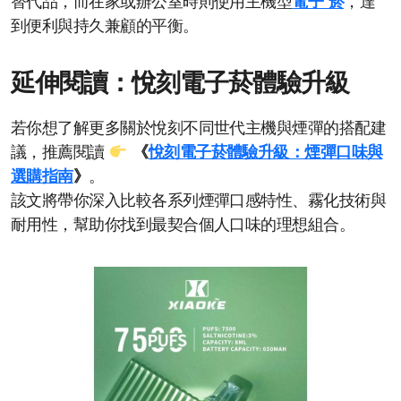
替代品，而在家或辦公室時則使用主機型
電子 菸
，達
到便利與持久兼顧的平衡。
延伸閱讀：悅刻電子菸體驗升級
若你想了解更多關於悅刻不同世代主機與煙彈的搭配建
議，推薦閱讀
《
悅刻電子菸體驗升級：煙彈口味與
選購指南
》
。
該文將帶你深入比較各系列煙彈口感特性、霧化技術與
耐用性，幫助你找到最契合個人口味的理想組合。