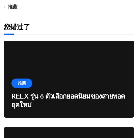
推薦
您错过了
推薦
RELX รุ่น 6 ตัวเลือกยอดนิยมของสายพอต
ยุคใหม่