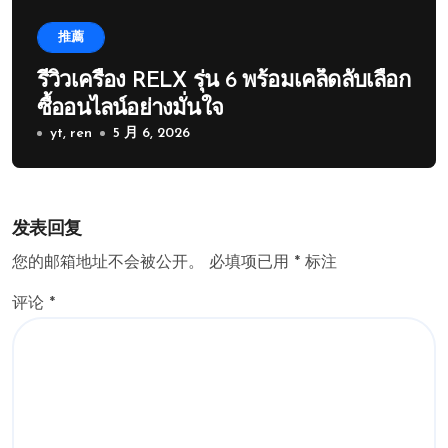
推薦
รีวิวเครื่อง RELX รุ่น 6 พร้อมเคล็ดลับเลือก
ซื้ออนไลน์อย่างมั่นใจ
yt, ren
5 月 6, 2026
发表回复
您的邮箱地址不会被公开。
必填项已用
*
标注
评论
*