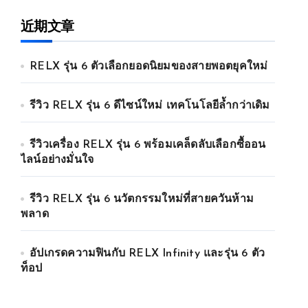
近期文章
RELX รุ่น 6 ตัวเลือกยอดนิยมของสายพอตยุคใหม่
รีวิว RELX รุ่น 6 ดีไซน์ใหม่ เทคโนโลยีล้ำกว่าเดิม
รีวิวเครื่อง RELX รุ่น 6 พร้อมเคล็ดลับเลือกซื้ออน
ไลน์อย่างมั่นใจ
รีวิว RELX รุ่น 6 นวัตกรรมใหม่ที่สายควันห้าม
พลาด
อัปเกรดความฟินกับ RELX Infinity และรุ่น 6 ตัว
ท็อป