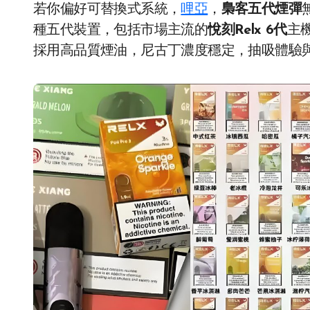
若你偏好可替換式系統，
哩亞
，
梟客五代煙彈
種五代裝置，包括市場主流的
悅刻Relx 6代
主
採用高品質煙油，尼古丁濃度穩定，抽吸體驗