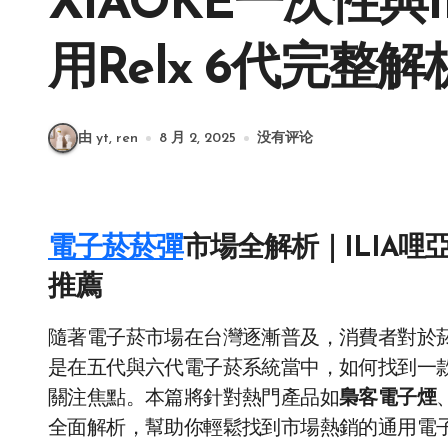
XIAOKE一次性與
用Relx 6代完整解
由 yt, ren
8 月 2, 2025
没有评论
電子菸菸彈
市場全解析｜ILIA哩
推薦
隨著電子菸市場在台灣逐漸普及，消費者對於菸彈選擇的多樣性與相容性需求也與日俱增。特別
是在五代與六代電子菸系統當中，如何找到一
關注焦點。本篇將針對熱門產品如
梟客電子煙
全面解析，幫助你輕鬆找到市場熱銷的通用電