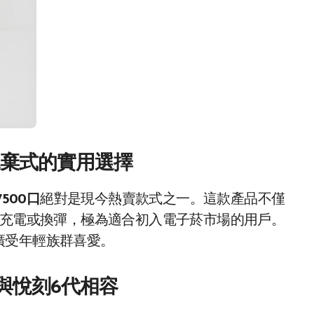
拋棄式的實用選擇
7500口
絕對是現今熱賣款式之一。這款產品不僅
外充電或換彈，極為適合初入電子菸市場的用戶。
廣受年輕族群喜愛。
與悅刻6代相容