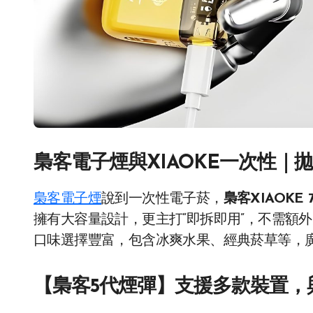
梟客電子煙與XIAOKE一次性｜
梟客電子煙
說到一次性電子菸，
梟客XIAOKE 
擁有大容量設計，更主打“即拆即用”，不需額
口味選擇豐富，包含冰爽水果、經典菸草等，
【梟客5代煙彈】支援多款裝置，