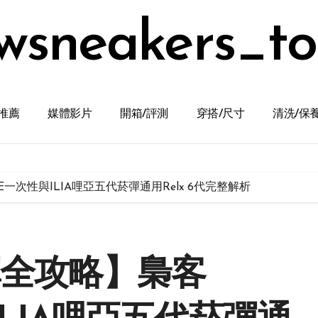
wsneakers_t
推薦
媒體影片
開箱/評測
穿搭/尺寸
清洗/保
E一次性與ILIA哩亞五代菸彈通用Relx 6代完整解析
彈全攻略】梟客