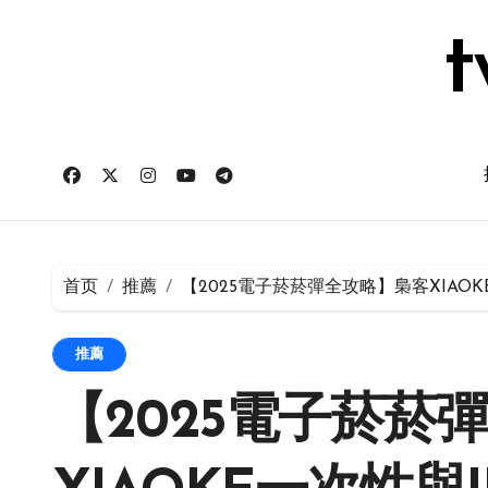
跳
转
t
到
内
容
首页
推薦
【2025電子菸菸彈全攻略】梟客XIAOK
推薦
【2025電子菸菸