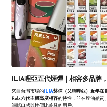
ILIA哩亞五代煙彈｜相容多品牌
來自台灣市場的
ILIA
菸彈（又稱哩亞）近年在
Relx六代主機高度相容
的特性，並在煙油品質
細膩口感與性價比兼具的用戶。