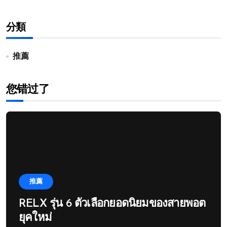
分類
推薦
您错过了
推薦
RELX รุ่น 6 ตัวเลือกยอดนิยมของสายพอต
ยุคใหม่