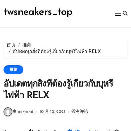
跳
转
twsneakers_top
到
内
容
首页
推薦
อัปเดตทุกสิ่งที่ต้องรู้เกี่ยวกับบุหรี่ไฟฟ้า RELX
推薦
อัปเดตทุกสิ่งที่ต้องรู้เกี่ยวกับบุหรี่
ไฟฟ้า RELX
由 pertend
10 月 10, 2025
没有评论