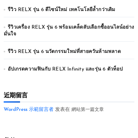
รีวิว RELX รุ่น 6 ดีไซน์ใหม่ เทคโนโลยีล้ำกว่าเดิม
รีวิวเครื่อง RELX รุ่น 6 พร้อมเคล็ดลับเลือกซื้ออนไลน์อย่าง
มั่นใจ
รีวิว RELX รุ่น 6 นวัตกรรมใหม่ที่สายควันห้ามพลาด
อัปเกรดความฟินกับ RELX Infinity และรุ่น 6 ตัวท็อป
近期留言
WordPress 示範留言者
发表在
網站第一篇文章