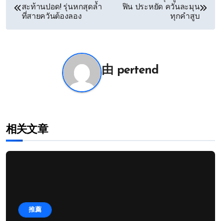
สะท้านปอด! รุ่นหกสุดล้ำ
ฟิน ประหยัด ควันละมุน
章
ที่สายควันต้องลอง
ทุกคำสูบ
导
航
由
pertend
相关文章
推薦