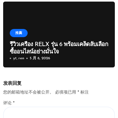
推薦
รีวิวเครื่อง RELX รุ่น 6 พร้อมเคล็ดลับเลือก
ซื้ออนไลน์อย่างมั่นใจ
yt, ren
5 月 6, 2026
发表回复
您的邮箱地址不会被公开。
必填项已用
*
标注
评论
*