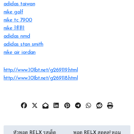
adidas taiwan
nike golf
nike tc 7900
nike 球鞋
adidas nmd
adidas stan smith
nike air jordan
http://www.101bt.net/g269119.html
http://www.101bt.net/g269118.html
文
หัวพอต RELX รสเด็ด
พอต RELX สุดคูล! หอม