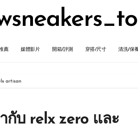
wsneakers_t
推薦
媒體影片
開箱/評測
穿搭/尺寸
清洗/保
lx artisan
กับ relx zero และ