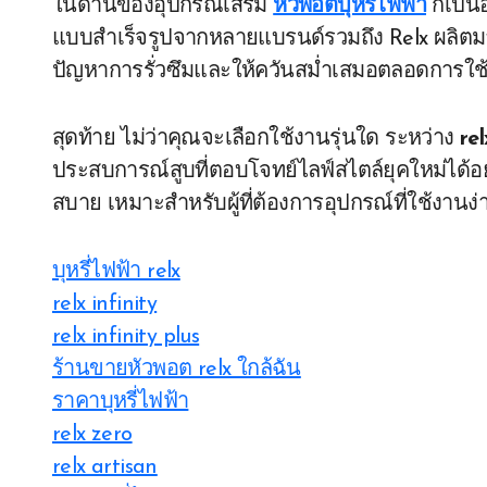
ในด้านของอุปกรณ์เสริม
หัวพอตบุหรี่ไฟฟ้า
ก็เป็น
แบบสำเร็จรูปจากหลายแบรนด์รวมถึง Relx ผลิตมาให
ปัญหาการรั่วซึมและให้ควันสม่ำเสมอตลอดการใช
สุดท้าย ไม่ว่าคุณจะเลือกใช้งานรุ่นใด ระหว่าง
re
ประสบการณ์สูบที่ตอบโจทย์ไลฟ์สไตล์ยุคใหม่ได้อ
สบาย เหมาะสำหรับผู้ที่ต้องการอุปกรณ์ที่ใช้งานง
บุหรี่ไฟฟ้า relx
relx infinity
relx infinity plus
ร้านขายหัวพอต relx ใกล้ฉัน
ราคาบุหรี่ไฟฟ้า
relx zero
relx artisan