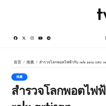
跳
转
t
到
内
容
首页
推薦
สำรวจโลกพอตไฟฟ้ากับ relx zero และ re
推薦
สำรวจโลกพอตไฟฟ้า