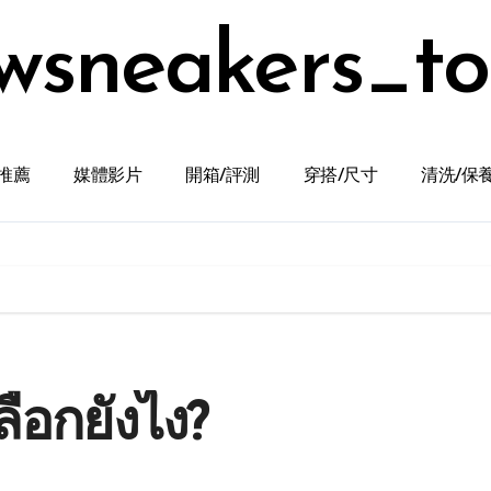
wsneakers_t
推薦
媒體影片
開箱/評測
穿搭/尺寸
清洗/保
ลือกยังไง?