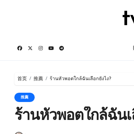
跳
转
t
到
内
容
首页
推薦
ร้านหัวพอตใกล้ฉันเลือกยังไง?
推薦
ร้านหัวพอตใกล้ฉันเ