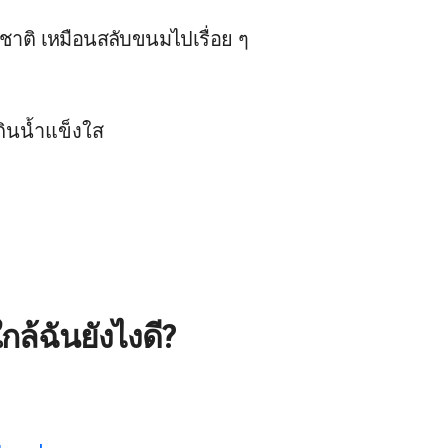
าติ เหมือนสลับขนมไปเรื่อย ๆ
กินน้ำแข็งใส
ล้ฉันยังไงดี?