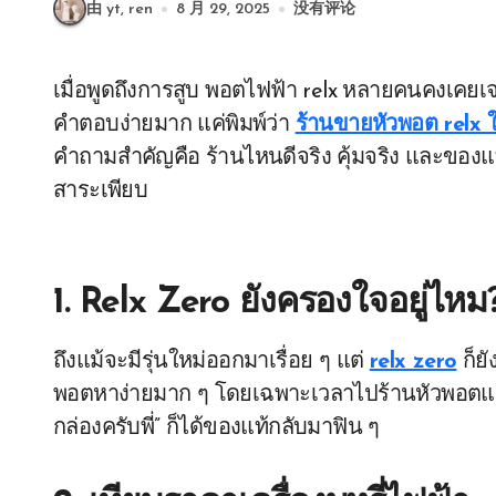
由 yt, ren
8 月 29, 2025
没有评论
เมื่อพูดถึงการสูบ พอตไฟฟ้า relx หลายคนคงเคยเจอปัญหาว่า “เอ๊ะ…แล้วเราจะหาซื้อหัวพอตที่ไหนดีนะ?”
คำตอบง่ายมาก แค่พิมพ์ว่า
ร้านขายหัวพอต relx ใ
คำถามสำคัญคือ ร้านไหนดีจริง คุ้มจริง และของแท้
สาระเพียบ
1. Relx Zero ยังครองใจอยู่ไหม
ถึงแม้จะมีรุ่นใหม่ออกมาเรื่อย ๆ แต่
relx zero
ก็ยั
พอตหาง่ายมาก ๆ โดยเฉพาะเวลาไปร้านหัวพอตแถวบ
กล่องครับพี่” ก็ได้ของแท้กลับมาฟิน ๆ