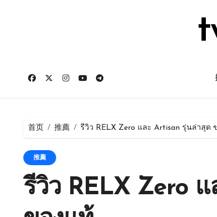
跳
转
t
到
内
容
首页
推薦
รีวิว RELX Zero และ Artisan รุ่นล่าสุด 
推薦
รีวิว RELX Zero แล