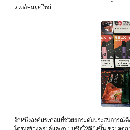
สไตล์คนยุคใหม่
อีกหนึ่งองค์ประกอบที่ช่วยยกระดับประสบการณ์ค
โครงสร้างคอยล์และระบบซีลให้ดียิ่งขึ้น ช่วยลดกา