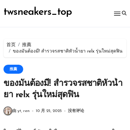
跳
转
twsneakers_top
到
内
容
首页
推薦
ของมันต้องมี! สำรวจรสชาติหัวน้ำยา relx รุ่นใหม่สุดฟิน
推薦
ของมันต้องมี! สำรวจรสชาติหัวน้ำ
ยา relx รุ่นใหม่สุดฟิน
由 yt, ren
10 月 25, 2025
没有评论