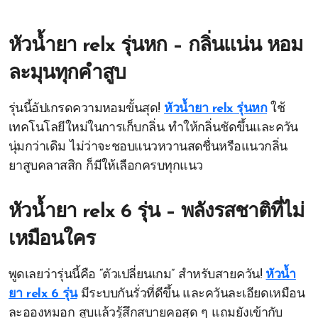
หัวน้ำยา relx รุ่นหก – กลิ่นแน่น หอม
ละมุนทุกคำสูบ
รุ่นนี้อัปเกรดความหอมขั้นสุด!
หัวน้ำยา relx รุ่นหก
ใช้
เทคโนโลยีใหม่ในการเก็บกลิ่น ทำให้กลิ่นชัดขึ้นและควัน
นุ่มกว่าเดิม ไม่ว่าจะชอบแนวหวานสดชื่นหรือแนวกลิ่น
ยาสูบคลาสสิก ก็มีให้เลือกครบทุกแนว
หัวน้ำยา relx 6 รุ่น – พลังรสชาติที่ไม่
เหมือนใคร
พูดเลยว่ารุ่นนี้คือ “ตัวเปลี่ยนเกม” สำหรับสายควัน!
หัวน้ำ
ยา relx 6 รุ่น
มีระบบกันรั่วที่ดีขึ้น และควันละเอียดเหมือน
ละอองหมอก สูบแล้วรู้สึกสบายคอสุด ๆ แถมยังเข้ากับ