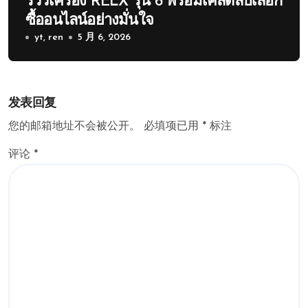
รีวิวเครื่อง RELX รุ่น 6 พร้อมเคล็ดลับเลือก
ซื้ออนไลน์อย่างมั่นใจ
yt, ren
5 月 6, 2026
发表回复
您的邮箱地址不会被公开。
必填项已用
*
标注
评论
*