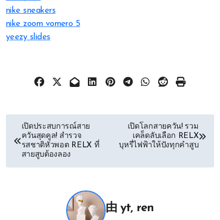
nike sneakers
nike zoom vomero 5
yeezy slides
文
เปิดประสบการณ์สาย
เปิดโลกสายควัน! รวม
ควันสุดคูล! สำรวจ
เคล็ดลับเลือก RELX
章
รสชาติหัวพอต RELX ที่
บุหรี่ไฟฟ้าให้ปังทุกคำสูบ
สายสูบต้องลอง
导
航
由
yt, ren