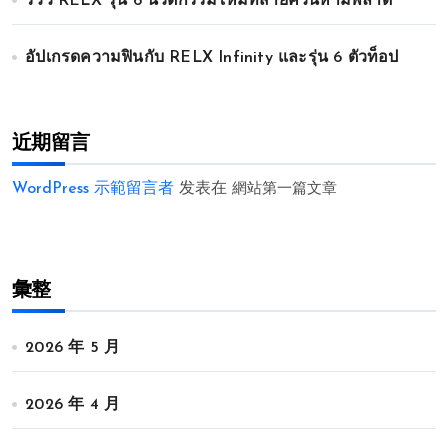
รีวิว RELX รุ่น 6 นวัตกรรมใหม่ที่สายควันห้ามพลาด
อัปเกรดความฟินกับ RELX Infinity และรุ่น 6 ตัวท็อป
近期留言
WordPress 示範留言者
发表在
網站第一篇文章
彙整
2026 年 5 月
2026 年 4 月