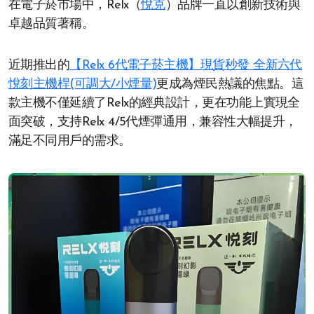
在電子菸市場中，Relx（
悅克
）品牌一直以創新技術與
卓越品質著稱。
近期推出的
【Relx 6代電子菸主機】現貨秒發 全新六代
悅刻主機桿(可調大/小煙量)
更成為煙民熱議的焦點。這
款主機不僅延續了Relx的經典設計，更在功能上實現全
面突破，支持Relx 4/5代煙彈通用，兼容性大幅提升，
滿足不同用戶的需求。