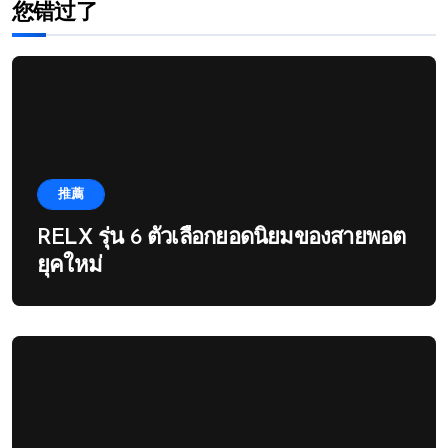
您错过了
推薦
RELX รุ่น 6 ตัวเลือกยอดนิยมของสายพอต
ยุคใหม่