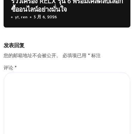
รีวิวเครื่อง RELX รุ่น 6 พร้อมเคล็ดลับเลือก
ซื้ออนไลน์อย่างมั่นใจ
yt, ren
5 月 6, 2026
发表回复
您的邮箱地址不会被公开。
必填项已用
*
标注
评论
*