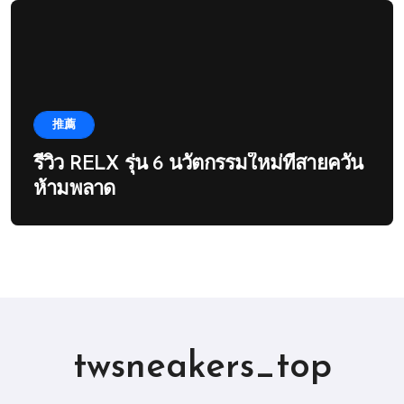
推薦
รีวิว RELX รุ่น 6 นวัตกรรมใหม่ที่สายควัน
ห้ามพลาด
twsneakers_top