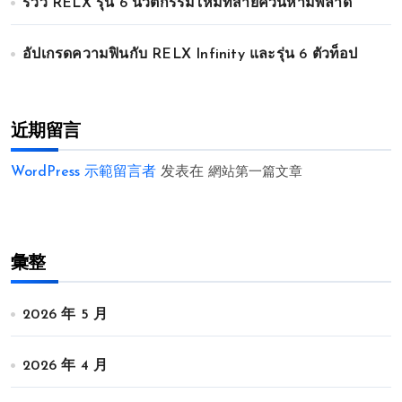
รีวิว RELX รุ่น 6 นวัตกรรมใหม่ที่สายควันห้ามพลาด
อัปเกรดความฟินกับ RELX Infinity และรุ่น 6 ตัวท็อป
近期留言
WordPress 示範留言者
发表在
網站第一篇文章
彙整
2026 年 5 月
2026 年 4 月