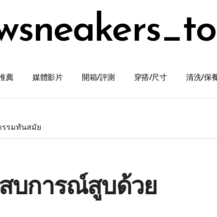
wsneakers_t
推薦
媒體影片
開箱/評測
穿搭/尺寸
清洗/保
กรรมทันสมัย
สบการณ์สูบด้วย