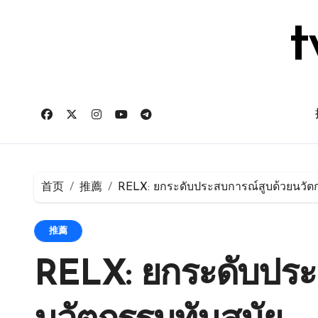
跳
转
t
到
内
容
首页
推薦
RELX: ยกระดับประสบการณ์สูบด้วยนวัต
推薦
RELX: ยกระดับประ