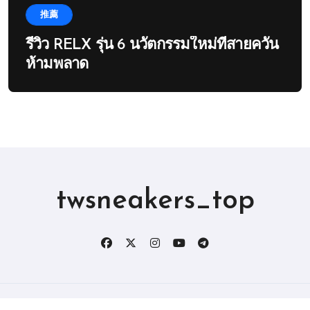
推薦
รีวิว RELX รุ่น 6 นวัตกรรมใหม่ที่สายควัน
ห้ามพลาด
twsneakers_top
版权所有2019。 保留所有权利。
|
BlogData
，由