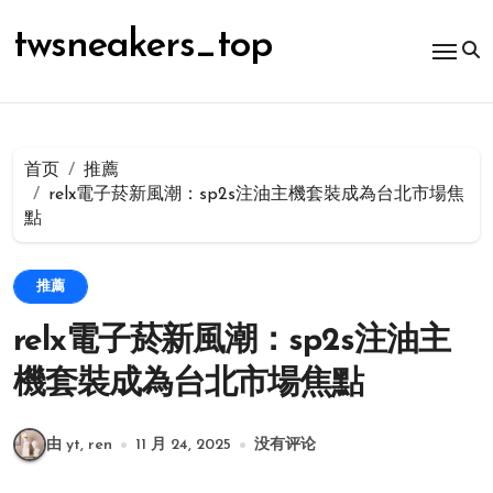
跳
转
twsneakers_top
到
内
容
首页
推薦
relx電子菸新風潮：sp2s注油主機套裝成為台北市場焦
點
推薦
relx電子菸新風潮：sp2s注油主
機套裝成為台北市場焦點
由 yt, ren
11 月 24, 2025
没有评论