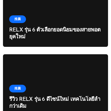
推薦
RELX รุ่น 6 ตัวเลือกยอดนิยมของสายพอต
ยุคใหม่
推薦
รีวิว RELX รุ่น 6 ดีไซน์ใหม่ เทคโนโลยีล้ำ
กว่าเดิม