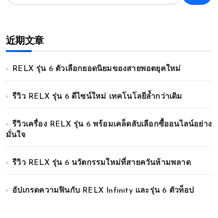
近期文章
RELX รุ่น 6 ตัวเลือกยอดนิยมของสายพอตยุคใหม่
รีวิว RELX รุ่น 6 ดีไซน์ใหม่ เทคโนโลยีล้ำกว่าเดิม
รีวิวเครื่อง RELX รุ่น 6 พร้อมเคล็ดลับเลือกซื้ออนไลน์อย่าง
มั่นใจ
รีวิว RELX รุ่น 6 นวัตกรรมใหม่ที่สายควันห้ามพลาด
อัปเกรดความฟินกับ RELX Infinity และรุ่น 6 ตัวท็อป