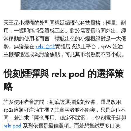
天王星小煙機的外型同樣延續現代科技風格：輕量、耐
用，一握即能感受質感工艺。對於需要長時間外出、經
常移動的使用者而言，續航出色的小煙機絕對是一大優
勢。無論是在
relx 台北
實體店或線上平台，sp2s 注油
主機都迅速成為討論焦點，可見其市場熱度不容小覷。
悅刻煙彈與 relx pod 的選擇策
略
許多使用者會詢問：到底該選擇悅刻煙彈，還是改用
sp2s這類可注油主機？其實兩者並不衝突，只是定位不
同。若追求「開盒即用、穩定不踩雷」，悅刻電子菸與
relx pod
系列依舊是最佳選項。而若想嘗試更多口味、