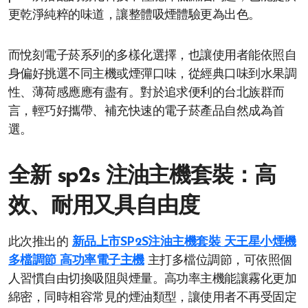
更乾淨純粹的味道，讓整體吸煙體驗更為出色。
而悅刻電子菸系列的多樣化選擇，也讓使用者能依照自
身偏好挑選不同主機或煙彈口味，從經典口味到水果調
性、薄荷感應應有盡有。對於追求便利的台北族群而
言，輕巧好攜帶、補充快速的電子菸產品自然成為首
選。
全新 sp2s 注油主機套裝：高
效、耐用又具自由度
此次推出的
新品上市SP2S注油主機套裝 天王星小煙機
多檔調節 高功率電子主機
主打多檔位調節，可依照個
人習慣自由切換吸阻與煙量。高功率主機能讓霧化更加
綿密，同時相容常見的煙油類型，讓使用者不再受固定