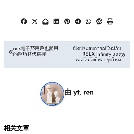
文
relx電子菸用戶也愛用
เปิดประสบการณ์ใหม่กับ
的輕巧替代選擇
RELX Infinity และ
章
เทคโนโลยีพอตยุคใหม่
导
航
由
yt, ren
相关文章