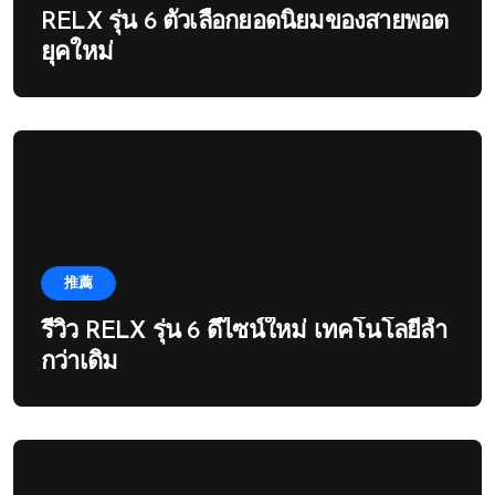
RELX รุ่น 6 ตัวเลือกยอดนิยมของสายพอต
ยุคใหม่
推薦
รีวิว RELX รุ่น 6 ดีไซน์ใหม่ เทคโนโลยีล้ำ
กว่าเดิม