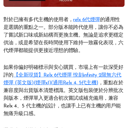
對於已擁有多代主機的使用者，
relx 6代煙彈
的通用性
是選購的重點之一。部分版本能跨代使用，讓你不必為
了嘗試新口味或新結構而更換主機。無論是追求更穩定
供油，或是希望在長時間使用下維持一致霧化表現，六
代煙彈都能提供更接近理想的體驗。
如果你偏好明確標示與安心購買，市場上有一款深受好
評的
【全新現貨】Relx 6代煙彈 悅刻infinity 2限無六代
煙彈 (英文版)(煙彈x1)(通用Relx 4, 5代主機)
，重點在於
兼容度與出貨版本清楚標識。英文版包裝便於分辨批次
與版本，煙彈單入更適合初次嘗試或補充備用，兼容
Relx 4、5 代主機的設計，也讓手上已有主機的用戶能
無痛升級口感。