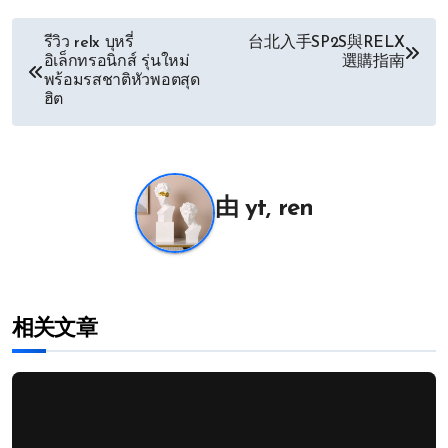
文
รีวิว relx บุหรี่
台北入手SP2S與RELX
อิเล็กทรอนิกส์ รุ่นใหม่
選購指南
章
พร้อมรสชาติหัวพอตสุด
ฮิต
导
航
由
yt, ren
相关文章