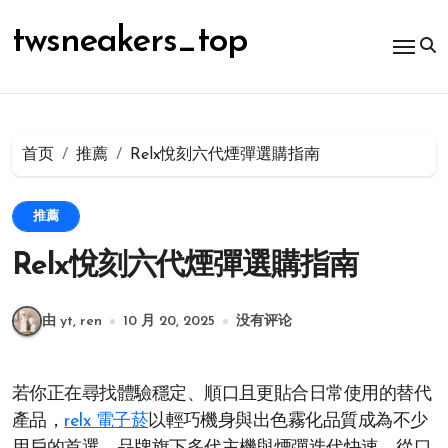
跳
转
twsneakers_top
到
内
容
首页
推薦
Relx悅刻六代煙彈選購指南
推薦
Relx悅刻六代煙彈選購指南
由 yt, ren
10 月 20, 2025
没有评论
若你正在尋找體驗穩定、順口且更貼合日常使用的替代
產品，
relx 電子菸
以輕巧機身與出色霧化品質成為不少