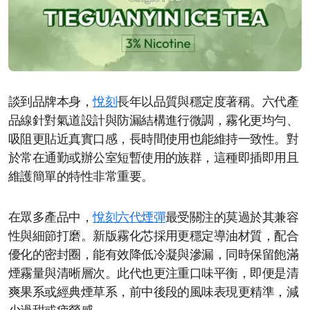
談到品牌本身，
悅刻
長年以品質與穩定度著稱。六代產
品線針對氣道設計與防漏結構進行微調，霧化更均勻、
吸阻更貼近真實口感，長時間使用也能維持一致性。對
於常在通勤或辦公室短暫使用的族群，這種即插即用且
維護簡單的特性非常重要。
在眾多產品中，
悅刻六代煙彈
最受關注的莫過於其兼容
性與細節打磨。新版霧化芯採用更穩定導油材質，配合
優化的密封圈，能有效降低冷凝與滲漏，同時保留飽滿
煙霧量與清晰層次。此代也更注重口味平衡，即便是清
爽果系或經典煙草系，前中後段的風味表現更精準，減