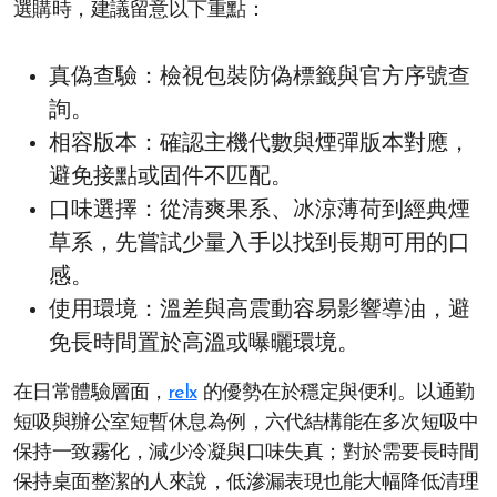
選購時，建議留意以下重點：
真偽查驗：檢視包裝防偽標籤與官方序號查
詢。
相容版本：確認主機代數與煙彈版本對應，
避免接點或固件不匹配。
口味選擇：從清爽果系、冰涼薄荷到經典煙
草系，先嘗試少量入手以找到長期可用的口
感。
使用環境：溫差與高震動容易影響導油，避
免長時間置於高溫或曝曬環境。
在日常體驗層面，
relx
的優勢在於穩定與便利。以通勤
短吸與辦公室短暫休息為例，六代結構能在多次短吸中
保持一致霧化，減少冷凝與口味失真；對於需要長時間
保持桌面整潔的人來說，低滲漏表現也能大幅降低清理