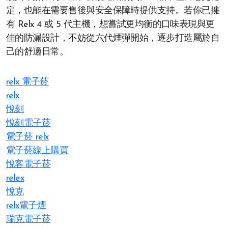
定，也能在需要售後與安全保障時提供支持。若你已擁
有 Relx 4 或 5 代主機，想嘗試更均衡的口味表現與更
佳的防漏設計，不妨從六代煙彈開始，逐步打造屬於自
己的舒適日常。
relx 電子菸
relx
悅刻
悅刻電子菸
電子菸 relx
電子菸線上購買
悅客電子菸
relex
悅克
relx電子煙
瑞克電子菸