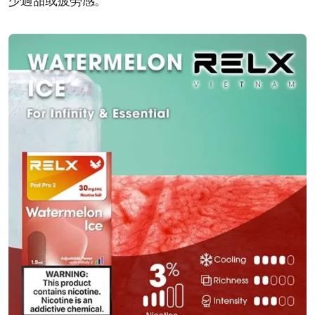
少過甜或疲勞感。