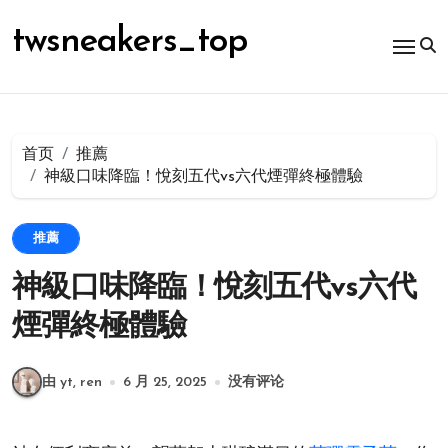
跳
转
twsneakers_top
到
内
容
首页
推薦
神級口味降臨！悅刻五代vs六代煙彈終極體驗
推薦
神級口味降臨！悅刻五代vs六代
煙彈終極體驗
由 yt, ren
6 月 25, 2025
没有评论