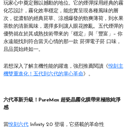
玩家心中奠定難以撼動的地位。它的煙彈採用經典的霧
化芯設計，霧化效率穩定，能忠實呈現各種風味的層
次，從濃郁的經典菸草、涼感爆發的勁爽薄荷，到水果
茶飲的清新風味，選擇多到讓人眼花撩亂。五代煙彈的
優勢就在於其成熟技術帶來的「穩定」與「豐富」– 你
永遠能找到符合當天心情的那一款 菸彈電子菸 口味，
且品質始終如一。
若想深入了解主機性能的躍進，強烈推薦閱讀《
悅刻主
機雙重進化！五代到六代的掌心革命
》。
六代革新升級！PureMax 超瓷晶霧化膜帶來極致純淨
感
當
悅刻六代
Infinity 2.0 登場，它搭載的革命性