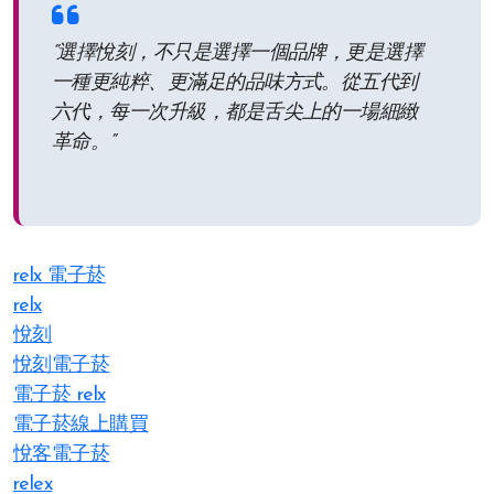
“選擇悅刻，不只是選擇一個品牌，更是選擇
一種更純粹、更滿足的品味方式。從五代到
六代，每一次升級，都是舌尖上的一場細緻
革命。”
relx 電子菸
relx
悅刻
悅刻電子菸
電子菸 relx
電子菸線上購買
悅客電子菸
relex