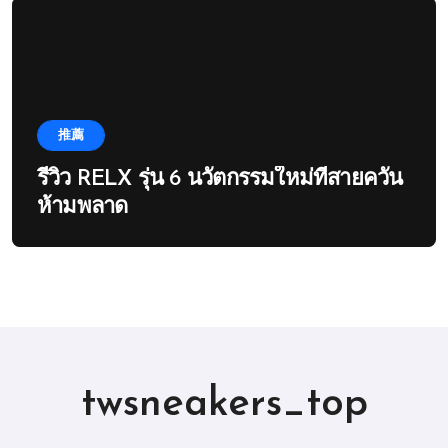
推薦
รีวิว RELX รุ่น 6 นวัตกรรมใหม่ที่สายควัน
ห้ามพลาด
twsneakers_top