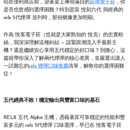
站在便利商店前，望著架上琳琅滿目的
菸彈電子菸
，你
是否也曾感到選擇困難？特別是當 悅刻六代 與經典的
relx 5代煙彈 並列時，那份猶豫更加明顯。
作為 悅客電子菸（也就是大家熟知的 悅克）的忠實粉
絲，我深深理解這種糾結 — 該緊跟潮流入手最新主
機？還是繼續安心享用五代穩定的好口味？別擔心，這
篇就帶你深入了解兩代煙彈的核心差異，並嚴選出讓人
一試難忘的
relx 煙彈口味推薦
清單，解救你的選擇困難
症！
五代經典不敗！穩定輸出與豐富口味的基石
RELX 五代 Alpha 主機，憑藉著其可靠穩定的性能和豐
富多元的 relx 5代煙彈 口味選擇，早已在 悅客電子菸