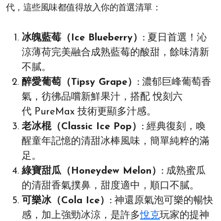
代，這些風味都值得放入你的首選清單：
冰魄藍莓（Ice Blueberry）:
夏日首選！沁
涼薄荷完美融合成熟藍莓的酸甜，餘味清新
不膩。
醉愛葡萄（Tipsy Grape）:
濃郁巨峰葡萄香
氣，彷彿品嚐新鮮果汁，搭配 悅刻六
代 PureMax 技術更顯多汁感。
老冰棍（Classic Ice Pop）:
經典復刻，喚
醒童年記憶的清甜冰棒風味，簡單純粹的滿
足。
綠寶甜瓜（Honeydew Melon）:
成熟蜜瓜
的清甜香氣撲鼻，甜度適中，順口不膩。
可樂冰（Cola Ice）:
神還原氣泡可樂的暢快
感，加上強勁冰涼，是許多
悅克
玩家的提神