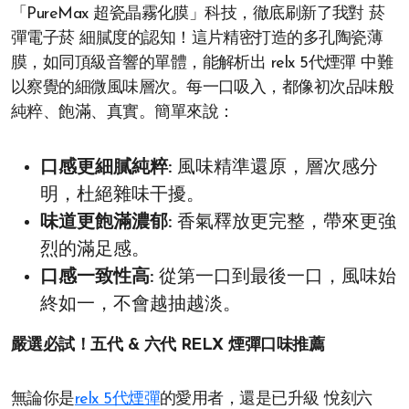
「PureMax 超瓷晶霧化膜」科技，徹底刷新了我對 菸
彈電子菸 細膩度的認知！這片精密打造的多孔陶瓷薄
膜，如同頂級音響的單體，能解析出 relx 5代煙彈 中難
以察覺的細微風味層次。每一口吸入，都像初次品味般
純粹、飽滿、真實。簡單來說：
口感更細膩純粹:
風味精準還原，層次感分
明，杜絕雜味干擾。
味道更飽滿濃郁:
香氣釋放更完整，帶來更強
烈的滿足感。
口感一致性高:
從第一口到最後一口，風味始
終如一，不會越抽越淡。
嚴選必試！五代 & 六代 RELX 煙彈口味推薦
無論你是
relx 5代煙彈
的愛用者，還是已升級 悅刻六