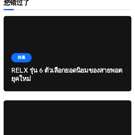
您错过了
推薦
RELX รุ่น 6 ตัวเลือกยอดนิยมของสายพอต
ยุคใหม่