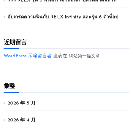
รีวิว RELX รุ่น 6 นวัตกรรมใหม่ที่สายควันห้ามพลาด
อัปเกรดความฟินกับ RELX Infinity และรุ่น 6 ตัวท็อป
近期留言
WordPress 示範留言者
发表在
網站第一篇文章
彙整
2026 年 5 月
2026 年 4 月