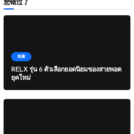
您错过了
推薦
RELX รุ่น 6 ตัวเลือกยอดนิยมของสายพอต
ยุคใหม่