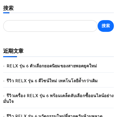
搜索
搜索
近期文章
RELX รุ่น 6 ตัวเลือกยอดนิยมของสายพอตยุคใหม่
รีวิว RELX รุ่น 6 ดีไซน์ใหม่ เทคโนโลยีล้ำกว่าเดิม
รีวิวเครื่อง RELX รุ่น 6 พร้อมเคล็ดลับเลือกซื้ออนไลน์อย่าง
มั่นใจ
รีวิว RELX รุ่น 6 นวัตกรรมใหม่ที่สายควันห้ามพลาด