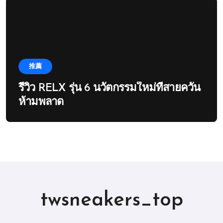
推薦
รีวิว RELX รุ่น 6 นวัตกรรมใหม่ที่สายควัน
ห้ามพลาด
twsneakers_top