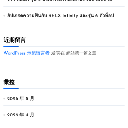
อัปเกรดความฟินกับ RELX Infinity และรุ่น 6 ตัวท็อป
近期留言
WordPress 示範留言者
发表在
網站第一篇文章
彙整
2026 年 5 月
2026 年 4 月