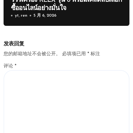
รีวิวเครื่อง RELX รุ่น 6 พร้อมเคล็ดลับเลือก
ซื้ออนไลน์อย่างมั่นใจ
yt, ren
5 月 6, 2026
发表回复
您的邮箱地址不会被公开。
必填项已用
*
标注
评论
*