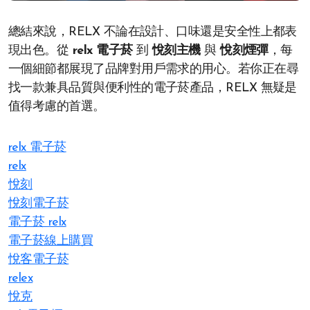
總結來說，RELX 不論在設計、口味還是安全性上都表
現出色。從
relx 電子菸
到
悅刻主機
與
悅刻煙彈
，每
一個細節都展現了品牌對用戶需求的用心。若你正在尋
找一款兼具品質與便利性的電子菸產品，RELX 無疑是
值得考慮的首選。
relx 電子菸
relx
悅刻
悅刻電子菸
電子菸 relx
電子菸線上購買
悅客電子菸
relex
悅克