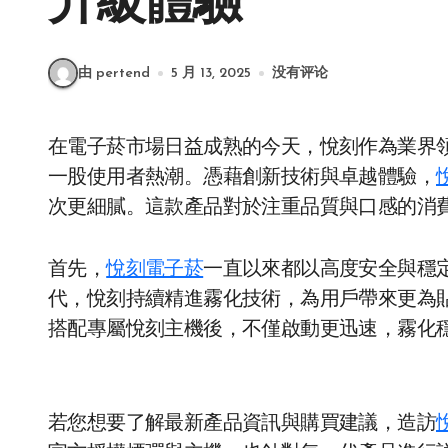
升級體驗
由 pertend
5 月 13, 2025
没有评论
在電子菸市場日益成熟的今天，悅刻作為業界領航品牌，其推出的 Infinity 2 六代煙彈更是掀起
一股使用者熱潮。憑藉創新技術與卓越體驗，
次更細膩。這款產品對於注重品質與口感的消
首先，
悅刻電子菸
一直以來都以高度安全與穩
代，悅刻持續精進霧化技術，為用戶帶來更為貼近真
搭配專屬悅刻主機後，不僅啟動更迅速，霧化
若您想要了解最新產品資訊與購買建議，造訪