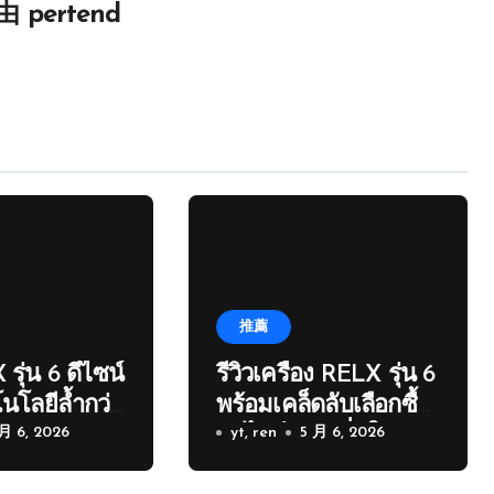
由
pertend
推薦
 รุ่น 6 ดีไซน์
รีวิวเครื่อง RELX รุ่น 6
นโลยีล้ำกว่า
พร้อมเคล็ดลับเลือกซื้อ
 月 6, 2026
อนไลน์อย่างมั่นใจ
yt, ren
5 月 6, 2026