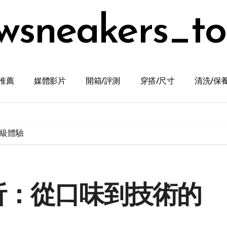
wsneakers_t
推薦
媒體影片
開箱/評測
穿搭/尺寸
清洗/保
級體驗
析：從口味到技術的