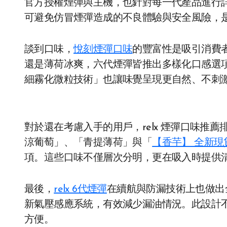
官方授權煙彈與主機，也針對每一代產品進行
可避免仿冒煙彈造成的不良體驗與安全風險，
談到口味，
悅刻煙彈口味
的豐富性是吸引消費
還是薄荷冰爽，六代煙彈皆推出多樣化口感選
細霧化微粒技術」也讓味覺呈現更自然、不刺
對於還在考慮入手的用戶，relx 煙彈口味推
涼葡萄」、「青提薄荷」與「
【香芋】 全新現貨悅
項。這些口味不僅層次分明，更在吸入時提供
最後，
relx 6代煙彈
在續航與防漏技術上也做出
新氣壓感應系統，有效減少漏油情況。此設計
方便。