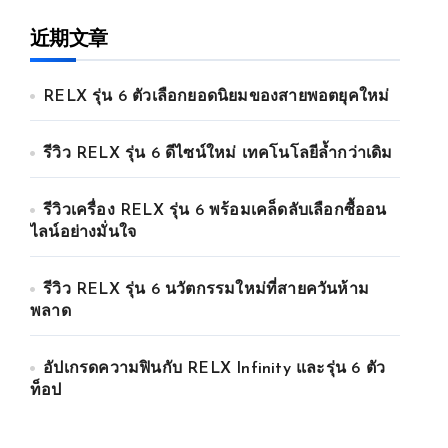
近期文章
RELX รุ่น 6 ตัวเลือกยอดนิยมของสายพอตยุคใหม่
รีวิว RELX รุ่น 6 ดีไซน์ใหม่ เทคโนโลยีล้ำกว่าเดิม
รีวิวเครื่อง RELX รุ่น 6 พร้อมเคล็ดลับเลือกซื้ออน
ไลน์อย่างมั่นใจ
รีวิว RELX รุ่น 6 นวัตกรรมใหม่ที่สายควันห้าม
พลาด
อัปเกรดความฟินกับ RELX Infinity และรุ่น 6 ตัว
ท็อป