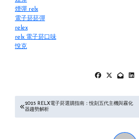
煙彈
煙彈 relx
電子菸菸彈
relex
relx 電子菸口味
悅克
文
2025 RELX電子菸選購指南：悅刻五代主機與霧化
器趨勢解析
章
导