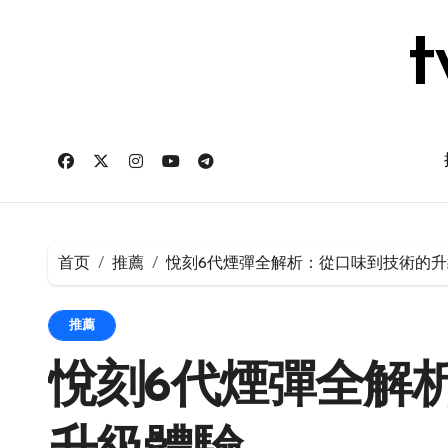
跳
转
t
到
内
容
首页
推薦
悅刻6代煙彈全解析：從口味到技術的升
推薦
悅刻6代煙彈全解