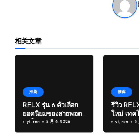
航
相关文章
推薦
推薦
RELX รุ่น 6 ตัวเลือก
รีวิว RELX
ยอดนิยมของสายพอต
ใหม่ เทคโ
ยุคใหม่
yt, ren
5 月 6, 2026
เดิม
yt, ren
5