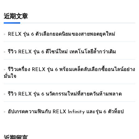
近期文章
RELX รุ่น 6 ตัวเลือกยอดนิยมของสายพอตยุคใหม่
รีวิว RELX รุ่น 6 ดีไซน์ใหม่ เทคโนโลยีล้ำกว่าเดิม
รีวิวเครื่อง RELX รุ่น 6 พร้อมเคล็ดลับเลือกซื้ออนไลน์อย่าง
มั่นใจ
รีวิว RELX รุ่น 6 นวัตกรรมใหม่ที่สายควันห้ามพลาด
อัปเกรดความฟินกับ RELX Infinity และรุ่น 6 ตัวท็อป
近期留言