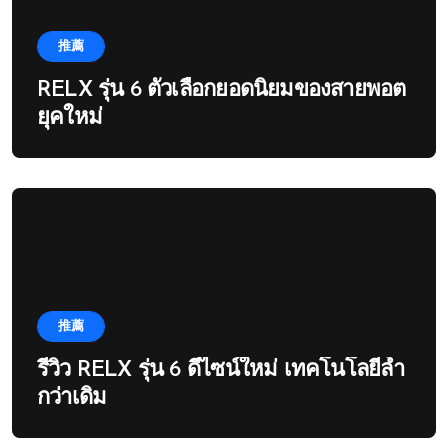
推薦
RELX รุ่น 6 ตัวเลือกยอดนิยมของสายพอต
ยุคใหม่
推薦
รีวิว RELX รุ่น 6 ดีไซน์ใหม่ เทคโนโลยีล้ำ
กว่าเดิม