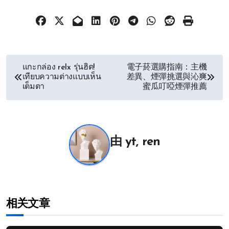
文
แกะกล่อง relx รุ่นฮิต!
電子菸選購指南：主機
เทียบความต่างแบบเห็น
差異、煙彈挑選與沁爽
章
เต็มตา
蜜瓜叮啞煙彈推薦
导
航
由
yt, ren
相关文章