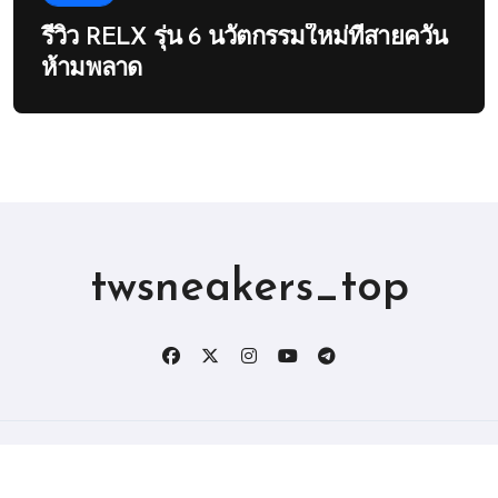
รีวิว RELX รุ่น 6 นวัตกรรมใหม่ที่สายควัน
ห้ามพลาด
twsneakers_top
版权所有2019。 保留所有权利。
|
BlogData
，由
Themeansar
。