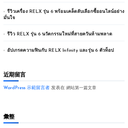
รีวิวเครื่อง RELX รุ่น 6 พร้อมเคล็ดลับเลือกซื้ออนไลน์อย่าง
มั่นใจ
รีวิว RELX รุ่น 6 นวัตกรรมใหม่ที่สายควันห้ามพลาด
อัปเกรดความฟินกับ RELX Infinity และรุ่น 6 ตัวท็อป
近期留言
WordPress 示範留言者
发表在
網站第一篇文章
彙整