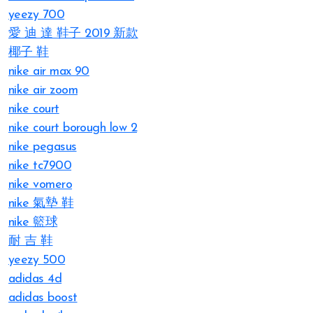
yeezy 700
愛 迪 達 鞋子 2019 新款
椰子 鞋
nike air max 90
nike air zoom
nike court
nike court borough low 2
nike pegasus
nike tc7900
nike vomero
nike 氣墊 鞋
nike 籃球
耐 吉 鞋
yeezy 500
adidas 4d
adidas boost