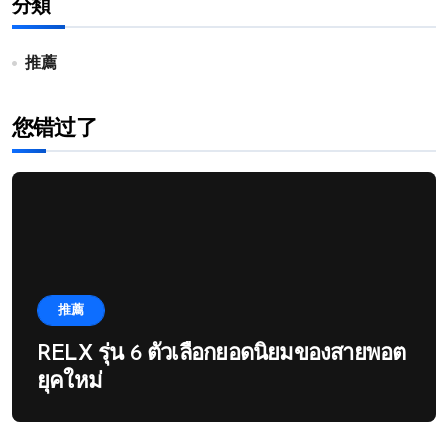
分類
推薦
您错过了
推薦
RELX รุ่น 6 ตัวเลือกยอดนิยมของสายพอต
ยุคใหม่