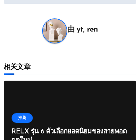
导
航
由
yt, ren
相关文章
推薦
RELX รุ่น 6 ตัวเลือกยอดนิยมของสายพอต