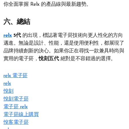
你全面掌握 Relx 的產品線與最新趨勢。
六、總結
relx
5代
的出現，標誌著電子菸技術向更人性化的方向
邁進。無論是設計、性能，還是使用便利性，都展現了
品牌持續創新的決心。如果你正在尋找一款兼具時尚與
實用的電子菸，
悅刻五代
絕對是不容錯過的選擇。
relx 電子菸
relx
悅刻
悅刻電子菸
電子菸 relx
電子菸線上購買
悅客電子菸