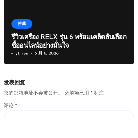
推薦
รีวิวเครื่อง RELX รุ่น 6 พร้อมเคล็ดลับเลือก
ซื้ออนไลน์อย่างมั่นใจ
yt, ren
5 月 6, 2026
发表回复
您的邮箱地址不会被公开。
必填项已用
*
标注
评论
*