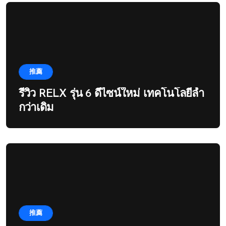
推薦
รีวิว RELX รุ่น 6 ดีไซน์ใหม่ เทคโนโลยีล้ำ
กว่าเดิม
推薦