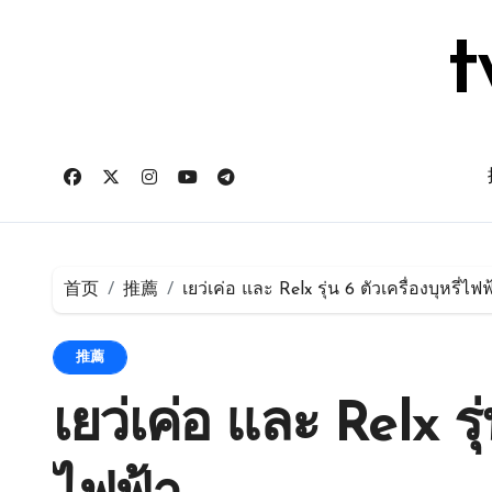
跳
转
t
到
内
容
首页
推薦
เยว่เค่อ และ Relx รุ่น 6 ตัวเครื่องบุหรี่ไฟฟ
推薦
เยว่เค่อ และ Relx รุ่น