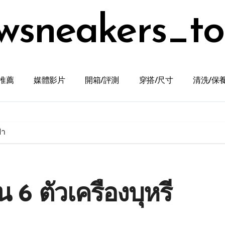
wsneakers_t
推薦
媒體影片
開箱/評測
穿搭/尺寸
清洗/保
้า
 6 ตัวเครื่องบุหรี่