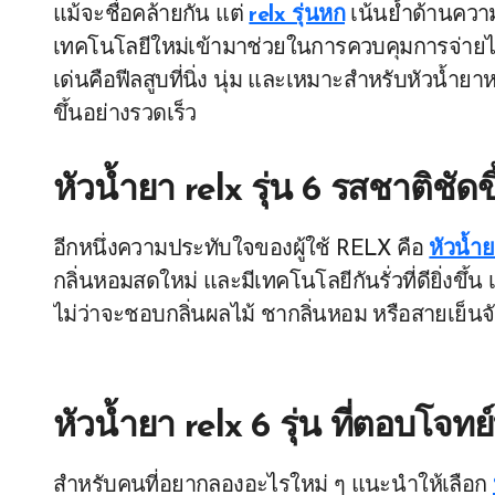
แม้จะชื่อคล้ายกัน แต่
relx รุ่นหก
เน้นย้ำด้านควา
เทคโนโลยีใหม่เข้ามาช่วยในการควบคุมการจ่ายไฟ เพื
เด่นคือฟีลสูบที่นิ่ง นุ่ม และเหมาะสำหรับหัวน้ำยา
ขึ้นอย่างรวดเร็ว
หัวน้ำยา relx รุ่น 6 รสชาติชัดข
อีกหนึ่งความประทับใจของผู้ใช้ RELX คือ
หัวน้ำย
กลิ่นหอมสดใหม่ และมีเทคโนโลยีกันรั่วที่ดียิ่งขึ
ไม่ว่าจะชอบกลิ่นผลไม้ ชากลิ่นหอม หรือสายเย็นจั
หัวน้ำยา relx 6 รุ่น ที่ตอบโจทย
สำหรับคนที่อยากลองอะไรใหม่ ๆ แนะนำให้เลือก