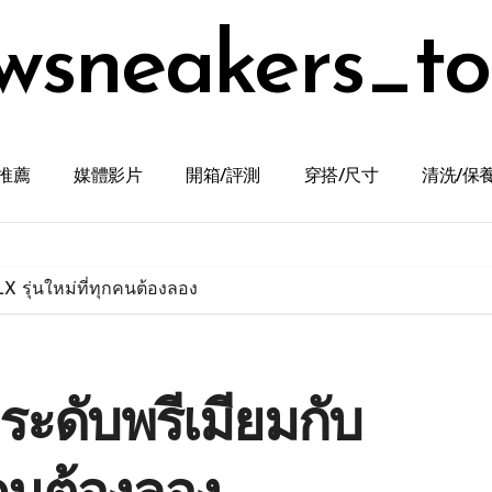
wsneakers_t
推薦
媒體影片
開箱/評測
穿搭/尺寸
清洗/保
X รุ่นใหม่ที่ทุกคนต้องลอง
ะดับพรีเมียมกับ