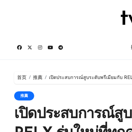
跳
转
t
到
内
容
首页
推薦
เปิดประสบการณ์สูบระดับพรีเมียมกับ REL
推薦
เปิดประสบการณ์สูบร