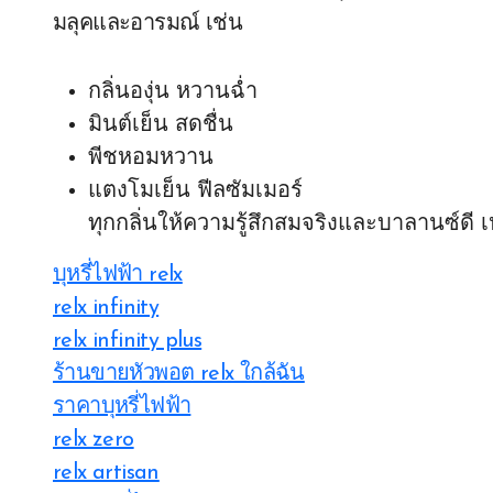
มลุคและอารมณ์ เช่น
กลิ่นองุ่น หวานฉ่ำ
มินต์เย็น สดชื่น
พีชหอมหวาน
แตงโมเย็น ฟีลซัมเมอร์
ทุกกลิ่นให้ความรู้สึกสมจริงและบาลานซ์ดี เห
บุหรี่ไฟฟ้า relx
relx infinity
relx infinity plus
ร้านขายหัวพอต relx ใกล้ฉัน
ราคาบุหรี่ไฟฟ้า
relx zero
relx artisan