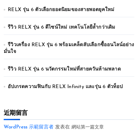
RELX รุ่น 6 ตัวเลือกยอดนิยมของสายพอตยุคใหม่
รีวิว RELX รุ่น 6 ดีไซน์ใหม่ เทคโนโลยีล้ำกว่าเดิม
รีวิวเครื่อง RELX รุ่น 6 พร้อมเคล็ดลับเลือกซื้ออนไลน์อย่าง
มั่นใจ
รีวิว RELX รุ่น 6 นวัตกรรมใหม่ที่สายควันห้ามพลาด
อัปเกรดความฟินกับ RELX Infinity และรุ่น 6 ตัวท็อป
近期留言
WordPress 示範留言者
发表在
網站第一篇文章