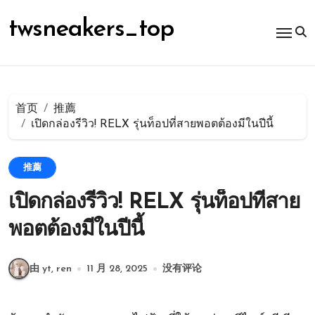
跳
转
twsneakers_top
到
内
容
首页
推薦
เปิดกล่องรีวิว! RELX รุ่นท็อปที่สายพอตต้องมีในปีนี้
推薦
เปิดกล่องรีวิว! RELX รุ่นท็อปที่สาย
พอตต้องมีในปีนี้
由 yt, ren
11 月 28, 2025
没有评论