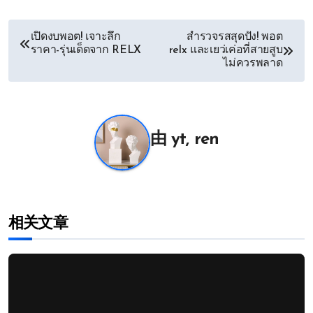
文
เปิดงบพอต! เจาะลึก
สำรวจรสสุดปัง! พอต
ราคา-รุ่นเด็ดจาก RELX
relx และเยว่เค่อที่สายสูบ
章
ไม่ควรพลาด
导
航
由
yt, ren
相关文章