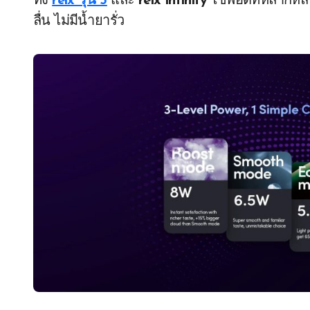
ทั้ง
relx รุ่น 5
และ
relx infinity
ใช้พอดที่หลากหลา
ลื่น ไม่มีน้ำยารั่ว