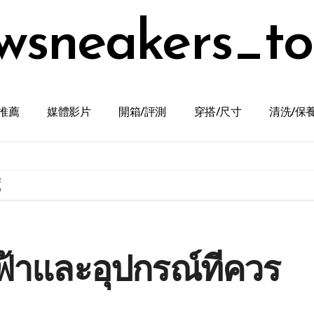
wsneakers_t
推薦
媒體影片
開箱/評測
穿搭/尺寸
清洗/保
้
ฟ้าและอุปกรณ์ที่ควร