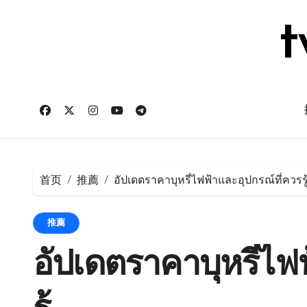
跳
转
t
到
内
容
首页
推薦
อัปเดตราคาบุหรี่ไฟฟ้าและอุปกรณ์ที่ควรรู
推薦
อัปเดตราคาบุหรี่ไฟ