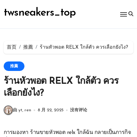
跳
转
twsneakers_top
到
内
容
首页
推薦
ร้านหัวพอต RELX ใกล้ตัว ควรเลือกยังไง?
推薦
ร้านหัวพอต RELX ใกล้ตัว ควร
เลือกยังไง?
由 yt, ren
8 月 22, 2025
没有评论
การมองหา ร้านขายหัวพอต relx ใกล้ฉัน กลายเป็นภารกิจ