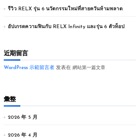
รีวิว RELX รุ่น 6 นวัตกรรมใหม่ที่สายควันห้ามพลาด
อัปเกรดความฟินกับ RELX Infinity และรุ่น 6 ตัวท็อป
近期留言
WordPress 示範留言者
发表在
網站第一篇文章
彙整
2026 年 5 月
2026 年 4 月