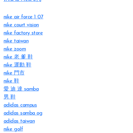
nike air force 1 07
nike court vision
nike factory store
nike taiwan
nike zoom
nike 老 爹 鞋
nike 運動 鞋
nike 門市
nike 鞋
愛 迪 達 samba
男 鞋
adidas campus
adidas samba og
adidas taiwan
nike golf