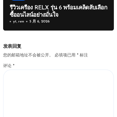
รีวิวเครื่อง RELX รุ่น 6 พร้อมเคล็ดลับเลือก
ซื้ออนไลน์อย่างมั่นใจ
yt, ren
5 月 6, 2026
发表回复
您的邮箱地址不会被公开。
必填项已用
*
标注
评论
*