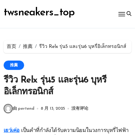
跳
转
twsneakers_top
到
内
容
首页
推薦
รีวิว Relx รุ่น5 และรุ่น6 บุหรี่อิเล็กทรอนิกส์
推薦
รีวิว Relx รุ่น5 และรุ่น6 บุหรี่
อิเล็กทรอนิกส์
由 pertend
8 月 13, 2025
没有评论
เยว่เค่อ
เป็นคำที่กำลังได้รับความนิยมในวงการบุหรี่ไฟฟ้า