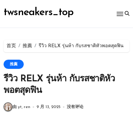
跳
转
twsneakers_top
到
内
容
首页
推薦
รีวิว RELX รุ่นห้า กับรสชาติหัวพอตสุดฟิน
推薦
รีวิว RELX รุ่นห้า กับรสชาติหัว
พอตสุดฟิน
由 yt, ren
9 月 13, 2025
没有评论