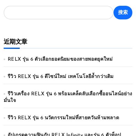
搜索
近期文章
RELX รุ่น 6 ตัวเลือกยอดนิยมของสายพอตยุคใหม่
รีวิว RELX รุ่น 6 ดีไซน์ใหม่ เทคโนโลยีล้ำกว่าเดิม
รีวิวเครื่อง RELX รุ่น 6 พร้อมเคล็ดลับเลือกซื้ออนไลน์อย่าง
มั่นใจ
รีวิว RELX รุ่น 6 นวัตกรรมใหม่ที่สายควันห้ามพลาด
อัปเกรดความฟินกับ RELX Infinity และรุ่น 6 ตัวท็อป