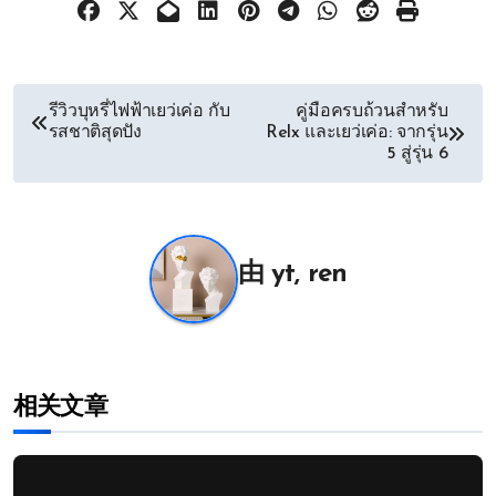
文
รีวิวบุหรี่ไฟฟ้าเยว่เค่อ กับ
คู่มือครบถ้วนสำหรับ
รสชาติสุดปัง
Relx และเยว่เค่อ: จากรุ่น
章
5 สู่รุ่น 6
导
航
由
yt, ren
相关文章