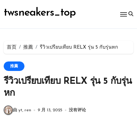
跳
转
twsneakers_top
到
内
容
首页
推薦
รีวิวเปรียบเทียบ RELX รุ่น 5 กับรุ่นหก
推薦
รีวิวเปรียบเทียบ RELX รุ่น 5 กับรุ่น
หก
由 yt, ren
9 月 13, 2025
没有评论