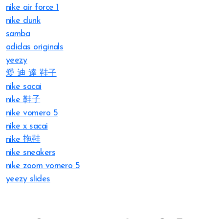
nike air force 1
nike dunk
samba
adidas originals
yeezy
愛 迪 達 鞋子
nike sacai
nike 鞋子
nike vomero 5
nike x sacai
nike 拖鞋
nike sneakers
nike zoom vomero 5
yeezy slides