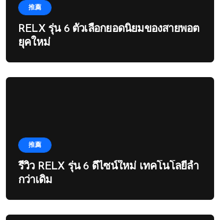
推薦
RELX รุ่น 6 ตัวเลือกยอดนิยมของสายพอต
ยุคใหม่
推薦
รีวิว RELX รุ่น 6 ดีไซน์ใหม่ เทคโนโลยีล้ำ
กว่าเดิม