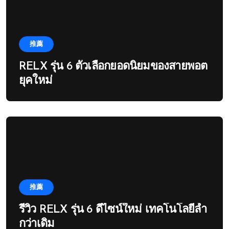
推薦
RELX รุ่น 6 ตัวเลือกยอดนิยมของสายพอต
ยุคใหม่
推薦
รีวิว RELX รุ่น 6 ดีไซน์ใหม่ เทคโนโลยีล้ำ
กว่าเดิม