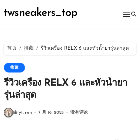
跳
转
twsneakers_top
到
内
容
首页
推薦
รีวิวเครื่อง RELX 6 และหัวน้ำยารุ่นล่าสุด
推薦
รีวิวเครื่อง RELX 6 และหัวน้ำยา
รุ่นล่าสุด
由 yt, ren
7 月 16, 2025
没有评论