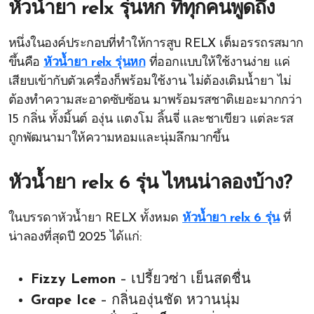
หัวน้ำยา relx รุ่นหก ที่ทุกคนพูดถึง
หนึ่งในองค์ประกอบที่ทำให้การสูบ RELX เต็มอรรถรสมาก
ขึ้นคือ
หัวน้ำยา relx รุ่นหก
ที่ออกแบบให้ใช้งานง่าย แค่
เสียบเข้ากับตัวเครื่องก็พร้อมใช้งาน ไม่ต้องเติมน้ำยา ไม่
ต้องทำความสะอาดซับซ้อน มาพร้อมรสชาติเยอะมากกว่า
15 กลิ่น ทั้งมิ้นต์ องุ่น แตงโม ลิ้นจี่ และชาเขียว แต่ละรส
ถูกพัฒนามาให้ความหอมและนุ่มลึกมากขึ้น
หัวน้ำยา relx 6 รุ่น ไหนน่าลองบ้าง?
ในบรรดาหัวน้ำยา RELX ทั้งหมด
หัวน้ำยา relx 6 รุ่น
ที่
น่าลองที่สุดปี 2025 ได้แก่:
Fizzy Lemon
– เปรี้ยวซ่า เย็นสดชื่น
Grape Ice
– กลิ่นองุ่นชัด หวานนุ่ม