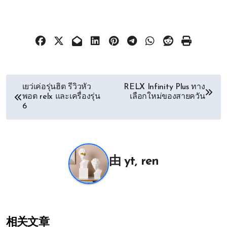
文
เยว่เค่อรุ่นฮิต รีวิวหัว
RELX Infinity Plus ทาง
พอต relx และเครื่องรุ่น
เลือกใหม่ของสายควัน
章
6
导
航
由
yt, ren
相关文章