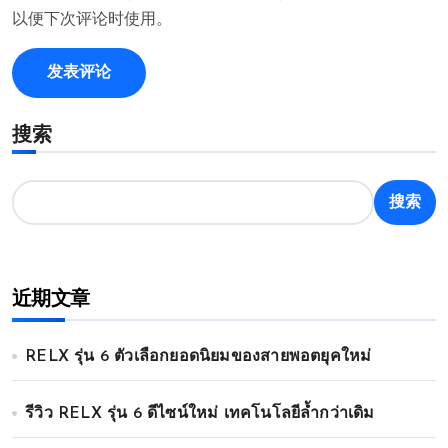
以便下次评论时使用。
搜索
搜索
近期文章
RELX รุ่น 6 ตัวเลือกยอดนิยมของสายพอตยุคใหม่
รีวิว RELX รุ่น 6 ดีไซน์ใหม่ เทคโนโลยีล้ำกว่าเดิม