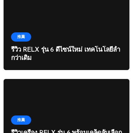
推薦
รีวิว RELX รุ่น 6 ดีไซน์ใหม่ เทคโนโลยีล้ำ
กว่าเดิม
推薦