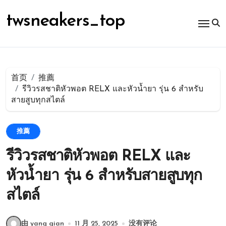
跳
转
twsneakers_top
到
内
容
首页
推薦
รีวิวรสชาติหัวพอต RELX และหัวน้ำยา รุ่น 6 สำหรับ
สายสูบทุกสไตล์
推薦
รีวิวรสชาติหัวพอต RELX และ
หัวน้ำยา รุ่น 6 สำหรับสายสูบทุก
สไตล์
由 yang qian
11 月 25, 2025
没有评论