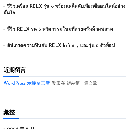
รีวิวเครื่อง RELX รุ่น 6 พร้อมเคล็ดลับเลือกซื้ออนไลน์อย่าง
มั่นใจ
รีวิว RELX รุ่น 6 นวัตกรรมใหม่ที่สายควันห้ามพลาด
อัปเกรดความฟินกับ RELX Infinity และรุ่น 6 ตัวท็อป
近期留言
WordPress 示範留言者
发表在
網站第一篇文章
彙整