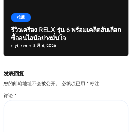
推薦
รีวิวเครื่อง RELX รุ่น 6 พร้อมเคล็ดลับเลือก
ซื้ออนไลน์อย่างมั่นใจ
yt, ren
5 月 6, 2026
发表回复
您的邮箱地址不会被公开。
必填项已用
*
标注
评论
*