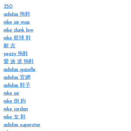
350
adidas 拖鞋
nike air max
nike dunk low
nike 籃球 鞋
耐 吉
yeezy 拖鞋
愛 迪 達 拖鞋
adidas gazelle
adidas 官網
adidas 鞋子
nike air
nike 倒 鉤
nike jordan
nike 女 鞋
adidas superstar