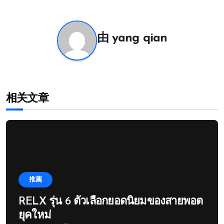
导
航
由
yang qian
相关文章
推薦
RELX รุ่น 6 ตัวเลือกยอดนิยมของสายพอต
ยุคใหม่