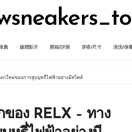
wsneakers_t
推薦
媒體影片
開箱/評測
穿搭/尺寸
清洗/保
ใหม่ของการสูบบุหรี่ไฟฟ้าอย่างมีสไตล์
กของ RELX – ทาง