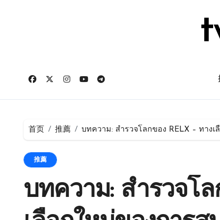
跳
转
t
到
内
容
首页
推薦
บทความ: สำรวจโลกของ RELX – ทางเลือก
推薦
บทความ: สำรวจโล