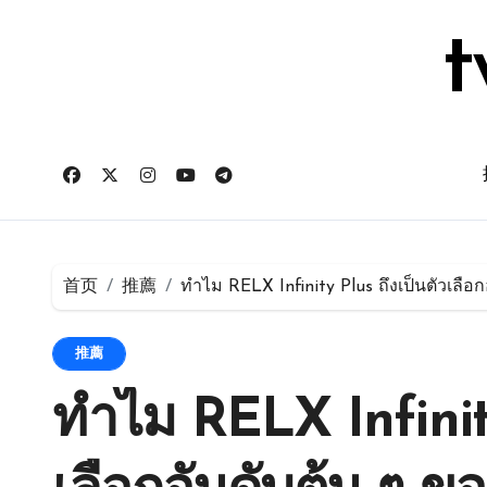
跳
转
t
到
内
容
首页
推薦
ทำไม RELX Infinity Plus ถึงเป็นตัวเลื
推薦
ทำไม RELX Infinity