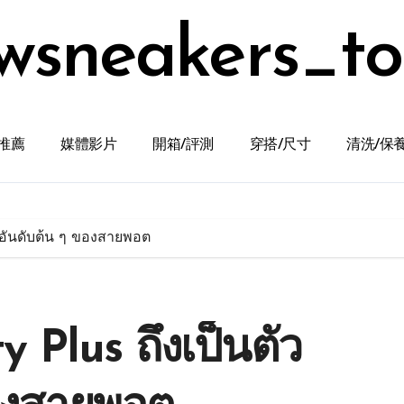
wsneakers_t
推薦
媒體影片
開箱/評測
穿搭/尺寸
清洗/保
อกอันดับต้น ๆ ของสายพอต
 Plus ถึงเป็นตัว