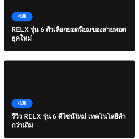
推薦
RELX รุ่น 6 ตัวเลือกยอดนิยมของสายพอต
ยุคใหม่
推薦
รีวิว RELX รุ่น 6 ดีไซน์ใหม่ เทคโนโลยีล้ำ
กว่าเดิม