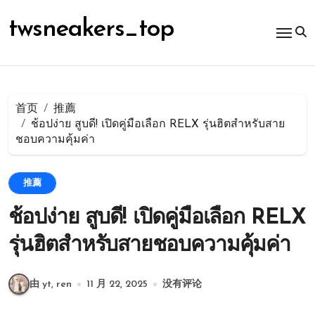
跳
转
twsneakers_top
到
内
容
首页
推薦
ช้อปง่าย สูบดี! เปิดคู่มือเลือก RELX รุ่นฮิตสำหรับสาย
ชอบความคุ้มค่า
推薦
ช้อปง่าย สูบดี! เปิดคู่มือเลือก RELX
รุ่นฮิตสำหรับสายชอบความคุ้มค่า
由 yt, ren
11 月 22, 2025
没有评论