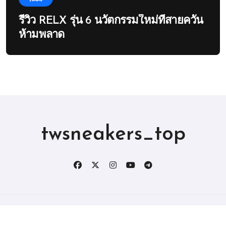
รีวิว RELX รุ่น 6 นวัตกรรมใหม่ที่สายควัน
ห้ามพลาด
twsneakers_top
版权所有2019。 保留所有权利。
|
BlogData
，由