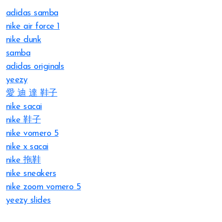
adidas samba
nike air force 1
nike dunk
samba
adidas originals
yeezy
愛 迪 達 鞋子
nike sacai
nike 鞋子
nike vomero 5
nike x sacai
nike 拖鞋
nike sneakers
nike zoom vomero 5
yeezy slides