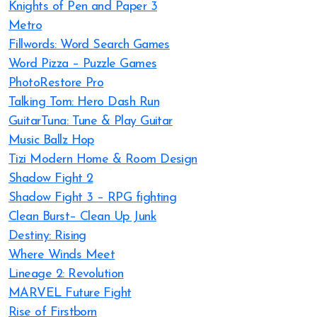
Knights of Pen and Paper 3
Metro
Fillwords: Word Search Games
Word Pizza – Puzzle Games
PhotoRestore Pro
Talking Tom: Hero Dash Run
GuitarTuna: Tune & Play Guitar
Music Ballz Hop
Tizi Modern Home & Room Design
Shadow Fight 2
Shadow Fight 3 – RPG fighting
Clean Burst– Clean Up Junk
Destiny: Rising
Where Winds Meet
Lineage 2: Revolution
MARVEL Future Fight
Rise of Firstborn