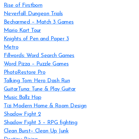
Rise of Firstborn
Neverfall: Dungeon Trials
Becharmed – Match 3 Games
Mario Kart Tour
Knights of Pen and Paper 3
Metro
Fillwords: Word Search Games
Word Pizza – Puzzle Games
PhotoRestore Pro
Talking Tom: Hero Dash Run
GuitarTuna: Tune & Play Guitar
Music Ballz Hop
Tizi Modern Home & Room Design
Shadow Fight 2
Shadow Fight 3 – RPG fighting
Clean Burst– Clean Up Junk