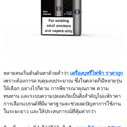
หลายคนเริ่มต้นค้นหาด้วยคำว่า
เครื่องบุหรี่ไฟฟ้า ราคาถูก
เพราะต้องการควบคุมงบประมาณ ซึ่งในตลาดก็มีหลายรุ่น
ให้เลือก อย่างไรก็ตาม การพิจารณาคุณภาพ ความ
ทนทาน และระบบความปลอดภัยเป็นสิ่งสำคัญไม่แพ้ราคา
การเลือกแบรนด์ที่มีมาตรฐานจะช่วยลดปัญหาการใช้งาน
ในระยะยาว และให้ประสบการณ์ที่คุ้มค่ากว่า