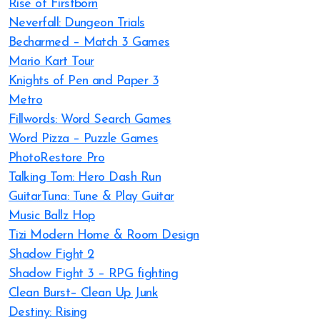
Rise of Firstborn
Neverfall: Dungeon Trials
Becharmed – Match 3 Games
Mario Kart Tour
Knights of Pen and Paper 3
Metro
Fillwords: Word Search Games
Word Pizza – Puzzle Games
PhotoRestore Pro
Talking Tom: Hero Dash Run
GuitarTuna: Tune & Play Guitar
Music Ballz Hop
Tizi Modern Home & Room Design
Shadow Fight 2
Shadow Fight 3 – RPG fighting
Clean Burst– Clean Up Junk
Destiny: Rising