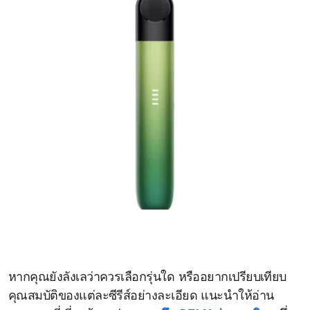
หากคุณยังลังเลว่าควรเลือกรุ่นใด หรืออยากเปรียบเทียบ
คุณสมบัติของแต่ละซีรีส์อย่างละเอียด แนะนำให้อ่าน