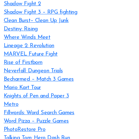
Shadow Fight 2
Shadow Fight 3 – RPG fighting
Clean Burst– Clean Up Junk
Destiny: Rising
Where Winds Meet
Lineage 2: Revolution
MARVEL Future Fight
Rise of Firstborn
Neverfall: Dungeon Trials
Becharmed – Match 3 Games
Mario Kart Tour
Knights of Pen and Paper 3
Metro
Fillwords: Word Search Games
Word Pizza – Puzzle Games
PhotoRestore Pro
Talking Tom: Hero Dash Run