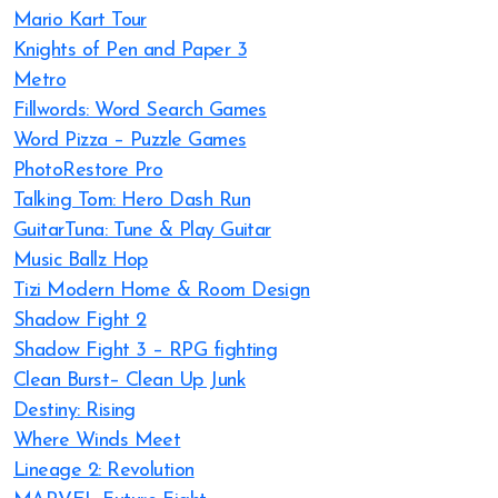
Mario Kart Tour
Knights of Pen and Paper 3
Metro
Fillwords: Word Search Games
Word Pizza – Puzzle Games
PhotoRestore Pro
Talking Tom: Hero Dash Run
GuitarTuna: Tune & Play Guitar
Music Ballz Hop
Tizi Modern Home & Room Design
Shadow Fight 2
Shadow Fight 3 – RPG fighting
Clean Burst– Clean Up Junk
Destiny: Rising
Where Winds Meet
Lineage 2: Revolution