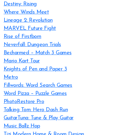
Destiny: Rising
Where Winds Meet
Lineage 2: Revolution
MARVEL Future Fight
Rise of Firstborn
Neverfall: Dungeon Trials
Becharmed – Match 3 Games
Mario Kart Tour
Knights of Pen and Paper 3
Metro
Fillwords: Word Search Games
Word Pizza – Puzzle Games
PhotoRestore Pro
Talking Tom: Hero Dash Run
GuitarTuna: Tune & Play Guitar
Music Ballz Hop
Tizi Modern Home & Room Design