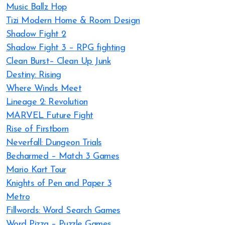
Music Ballz Hop
Tizi Modern Home & Room Design
Shadow Fight 2
Shadow Fight 3 – RPG fighting
Clean Burst– Clean Up Junk
Destiny: Rising
Where Winds Meet
Lineage 2: Revolution
MARVEL Future Fight
Rise of Firstborn
Neverfall: Dungeon Trials
Becharmed – Match 3 Games
Mario Kart Tour
Knights of Pen and Paper 3
Metro
Fillwords: Word Search Games
Word Pizza – Puzzle Games