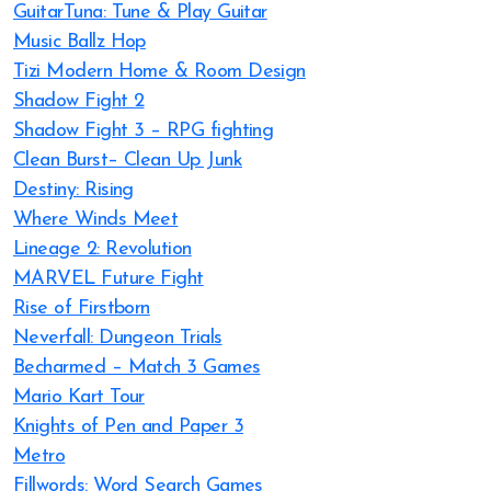
GuitarTuna: Tune & Play Guitar
Music Ballz Hop
Tizi Modern Home & Room Design
Shadow Fight 2
Shadow Fight 3 – RPG fighting
Clean Burst– Clean Up Junk
Destiny: Rising
Where Winds Meet
Lineage 2: Revolution
MARVEL Future Fight
Rise of Firstborn
Neverfall: Dungeon Trials
Becharmed – Match 3 Games
Mario Kart Tour
Knights of Pen and Paper 3
Metro
Fillwords: Word Search Games