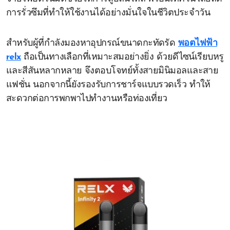
การรั่วซึมที่ทำให้ใช้งานได้อย่างมั่นใจในชีวิตประจำวัน
สำหรับผู้ที่กำลังมองหาอุปกรณ์ขนาดกะทัดรัด
พอตไฟฟ้า
relx
ถือเป็นทางเลือกที่เหมาะสมอย่างยิ่ง ด้วยดีไซน์เรียบหรู
และสีสันหลากหลาย จึงตอบโจทย์ทั้งสายมินิมอลและสาย
แฟชั่น นอกจากนี้ยังรองรับการชาร์จแบบรวดเร็ว ทำให้
สะดวกต่อการพกพาไปทำงานหรือท่องเที่ยว