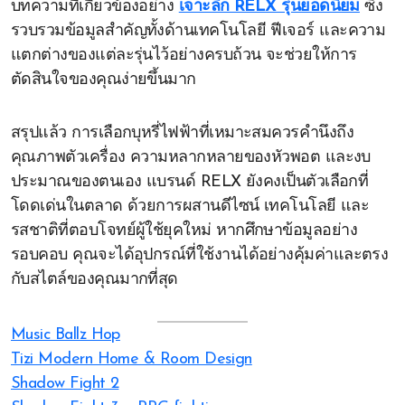
บทความที่เกี่ยวข้องอย่าง
เจาะลึก RELX รุ่นยอดนิยม
ซึ่ง
รวบรวมข้อมูลสำคัญทั้งด้านเทคโนโลยี ฟีเจอร์ และความ
แตกต่างของแต่ละรุ่นไว้อย่างครบถ้วน จะช่วยให้การ
ตัดสินใจของคุณง่ายขึ้นมาก
สรุปแล้ว การเลือกบุหรี่ไฟฟ้าที่เหมาะสมควรคำนึงถึง
คุณภาพตัวเครื่อง ความหลากหลายของหัวพอต และงบ
ประมาณของตนเอง แบรนด์ RELX ยังคงเป็นตัวเลือกที่
โดดเด่นในตลาด ด้วยการผสานดีไซน์ เทคโนโลยี และ
รสชาติที่ตอบโจทย์ผู้ใช้ยุคใหม่ หากศึกษาข้อมูลอย่าง
รอบคอบ คุณจะได้อุปกรณ์ที่ใช้งานได้อย่างคุ้มค่าและตรง
กับสไตล์ของคุณมากที่สุด
Music Ballz Hop
Tizi Modern Home & Room Design
Shadow Fight 2