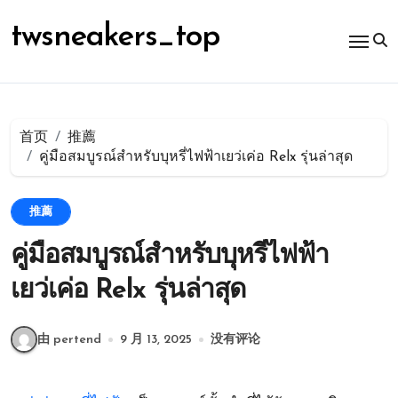
跳
转
twsneakers_top
到
内
容
首页
推薦
คู่มือสมบูรณ์สำหรับบุหรี่ไฟฟ้าเยว่เค่อ Relx รุ่นล่าสุด
推薦
คู่มือสมบูรณ์สำหรับบุหรี่ไฟฟ้า
เยว่เค่อ Relx รุ่นล่าสุด
由 pertend
9 月 13, 2025
没有评论