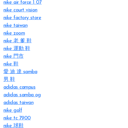
nike air force 1 07
nike court vision
nike factory store
nike taiwan
nike zoom
nike 老 爹 鞋
nike 運動 鞋
nike 門市
nike 鞋
愛 迪 達 samba
男 鞋
adidas campus
adidas samba og
adidas taiwan
nike golf
nike tc 7900
nike 球鞋